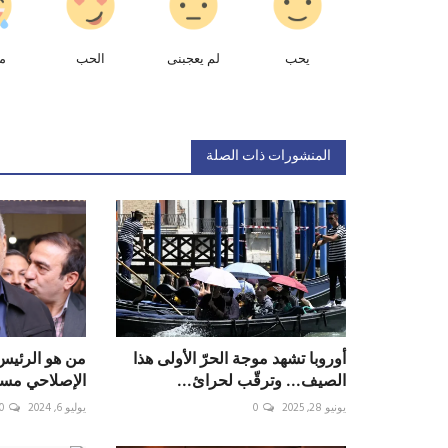
يحب
لم يعجبنى
الحب
م
المنشورات ذات الصلة
أوروبا تشهد موجة الحرّ الأولى هذا
من هو الرئيس 
الصيف... وترقّب لحرائ...
الإصلاحي مس
يونيو 28, 2025
0
يوليو 6, 2024
0