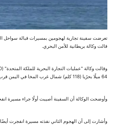
تعرضت سفينة تجارية لهجومين بمسيرات قبالة سواحل اليم
قالت وكالة بريطانية للأمن البحري.
64 ميلًا بحرًيا (118 كلم) شمال غرب المخا في اليمن قرب مضيق باب المندب الاستراتيجي.
وأوضحت الوكالة أن السفينة أصيبت أولًا جراء مسيرة انفج
وأشارت إلى أن الهجوم الثاني نفذته مسيرة انفجرت أيضًا 