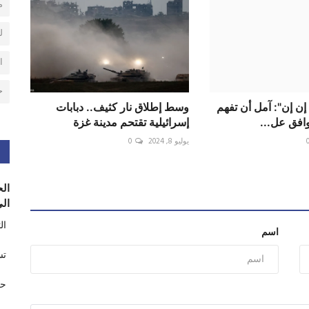
م
ل
ا
ح
 إن إن": آمل أن تفهم
وسط إطلاق نار كثيف.. دبابات
إسرائيلية تقتحم مدينة غزة
يوليو 8, 2024
0
الح
الى
ال
اسم
تس
حر