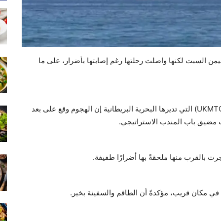
ن السبت لكنها واصلت رحلتها رغم إصابتها بأضرار، على ما
وقالت وكالة "عمليات التجارة البحرية للملكة المتحدة" (UKMTO) التي تديرها البحرية البريطانية إن الهجوم وقع على بعد
رت بالقرب منها ملحقةً بها أضرارًا طفيفة.
في مكان قريب، مؤكدةً أن الطاقم والسفينة بخير.