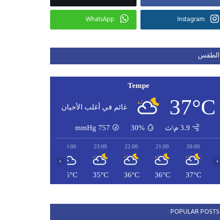
WhatsApp
Instagram
الطقس
Tempe
37°C
غائم في أغلب الأحيان
3.9 م\ث
30%
757
mmHg
02:00
01:00
00:00
23:00
22:00
21:00
20:00
‹
›
33°C
34°C
35°C
35°C
36°C
36°C
37°C
POPULAR POSTS