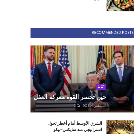
RECOMMENDED POSTS
كتّابنا
حين تخسر القوة معركة العقل
أغسطس 4, 2026
0
الشرق الأوسط أمام أخطر تحول
استراتيجي منذ سايكس–بيكو