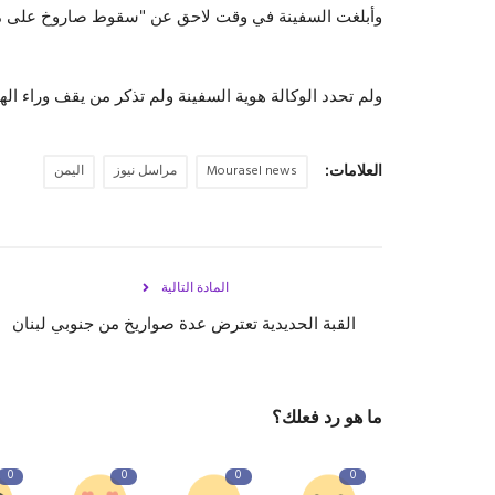
وأبلغت السفينة في وقت لاحق عن "سقوط صاروخ على مسا
ولم تحدد الوكالة هوية السفينة ولم تذكر من يقف وراء ال
العلامات:
Mourasel news
مراسل نيوز
اليمن
المادة التالية
القبة الحديدية تعترض عدة صواريخ من جنوبي لبنان
ما هو رد فعلك؟
0
0
0
0