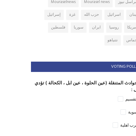
راسل نيوز
Mourasel news
Mouraselnews
بنان
اسرائيل
حزب الله
غزة
إسرائيل
مريكا
روسيا
ايران
سوريا
فلسطين
ماس
نتنياهو
VOTING POLL
وادث المتنقلة (عين الحلوة ، عين ابل ، الكحالة ) تؤدي
 :
تقسيم
وية
ب اهلية