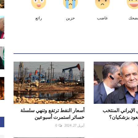
ضحك
غاضب
حزين
رائع
الإيراني المنتخب
أسعار النفط ترتفع وتنهي سلسلة
عود بزشكيان؟
خسائر استمرت أسبوعين
أبريل 27, 2024
0