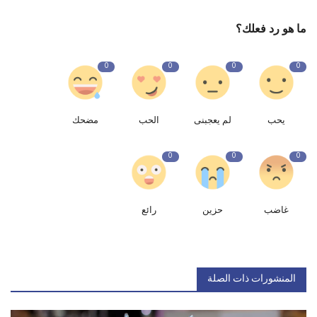
ما هو رد فعلك؟
0
0
0
0
يحب
لم يعجبنى
الحب
مضحك
0
0
0
غاضب
حزين
رائع
المنشورات ذات الصلة