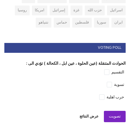
اسرائيل
حزب الله
غزة
إسرائيل
امريكا
روسيا
ايران
سوريا
فلسطين
حماس
نتنياهو
VOTING POLL
الحوادث المتنقلة (عين الحلوة ، عين ابل ، الكحالة ) تؤدي الى :
التقسيم
تسوية
حرب اهلية
تصويت
عرض النتائج