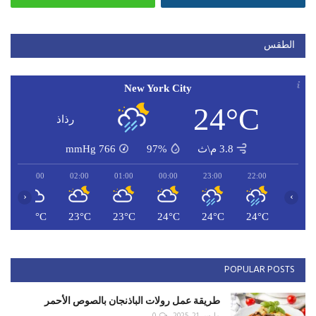
الطقس
New York City
24°C
رذاذ
3.8 م\ث
97%
766
mmHg
03:00
02:00
01:00
00:00
23:00
22:00
‹
›
C
23°C
23°C
23°C
24°C
24°C
24°C
POPULAR POSTS
طريقة عمل رولات الباذنجان بالصوص الأحمر