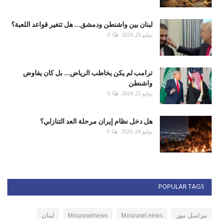
لبنان بين واشنطن ودمشق... هل تتغير قواعد اللعبة؟
يوليو 25, 2026
0
ترامب لم يكن يخاطب الرياض... بل كان يفاوض
واشنطن
يوليو 25, 2026
0
هل دخل نظام إيران مرحلة العد التنازلي؟
يوليو 24, 2026
0
POPULAR TAGS
مراسل نيوز
Mourasel news
Mouraselnews
لبنان