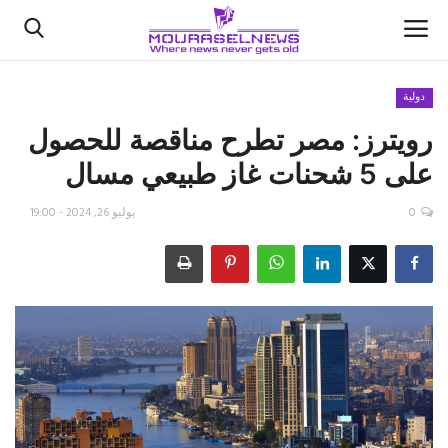
دولية
رويترز: مصر تطرح مناقصة للحصول
الأخبار
على 5 شحنات غاز طبيعي مسال
كتّابنا
0
يوليو 26, 2024 - 19:00
السعودية
اقتصاد
علوم وتكنولوجيا
رياضة
فيديو