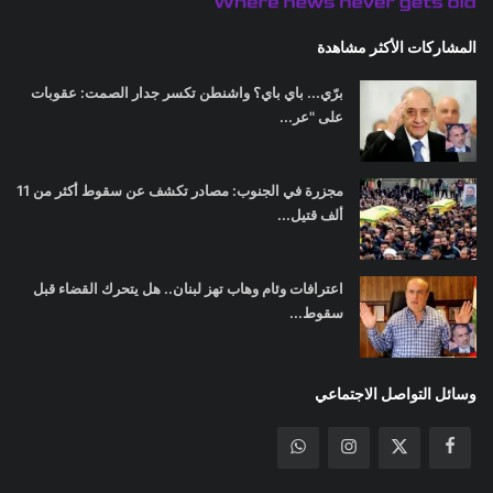
المشاركات الأكثر مشاهدة
برّي... باي باي؟ واشنطن تكسر جدار الصمت: عقوبات
على "عر...
مجزرة في الجنوب: مصادر تكشف عن سقوط أكثر من 11
ألف قتيل...
اعترافات وئام وهاب تهز لبنان.. هل يتحرك القضاء قبل
سقوط...
وسائل التواصل الاجتماعي