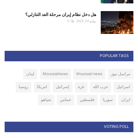
هل دخل نظام إيران مرحلة العد التنازلي؟
يوليو 24, 2026
0
POPULAR TAGS
مراسل نيوز
Mourasel news
Mouraselnews
لبنان
اسرائيل
حزب الله
غزة
إسرائيل
امريكا
روسيا
ايران
سوريا
فلسطين
حماس
نتنياهو
VOTING POLL