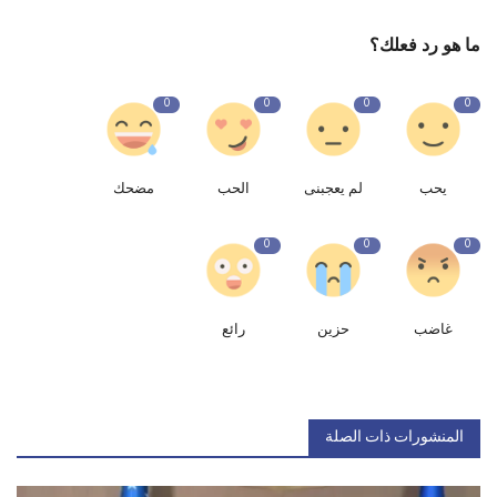
ما هو رد فعلك؟
0
0
0
0
يحب
لم يعجبنى
الحب
مضحك
0
0
0
غاضب
حزين
رائع
المنشورات ذات الصلة