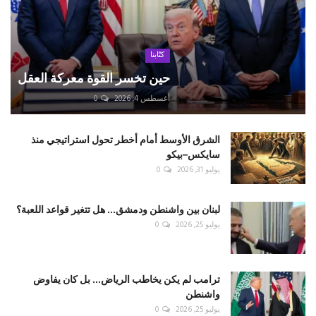
كتّابنا
حين تخسر القوة معركة العقل
أغسطس 4, 2026
0
الشرق الأوسط أمام أخطر تحول استراتيجي منذ
سايكس–بيكو
يوليو 31, 2026
0
لبنان بين واشنطن ودمشق... هل تتغير قواعد اللعبة؟
يوليو 25, 2026
0
ترامب لم يكن يخاطب الرياض... بل كان يفاوض
واشنطن
يوليو 25, 2026
0