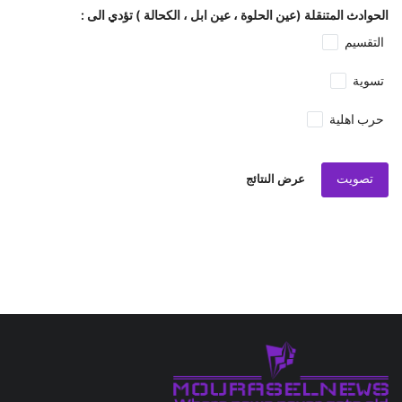
الحوادث المتنقلة (عين الحلوة ، عين ابل ، الكحالة ) تؤدي الى :
التقسيم
تسوية
حرب اهلية
تصويت
عرض النتائج