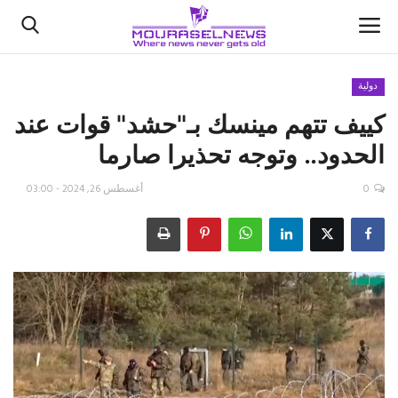
دولية
كييف تتهم مينسك بـ"حشد" قوات عند
الأخبار
الحدود.. وتوجه تحذيرا صارما
كتّابنا
0
أغسطس 26, 2024 - 03:00
السعودية
اقتصاد
علوم وتكنولوجيا
رياضة
فيديو