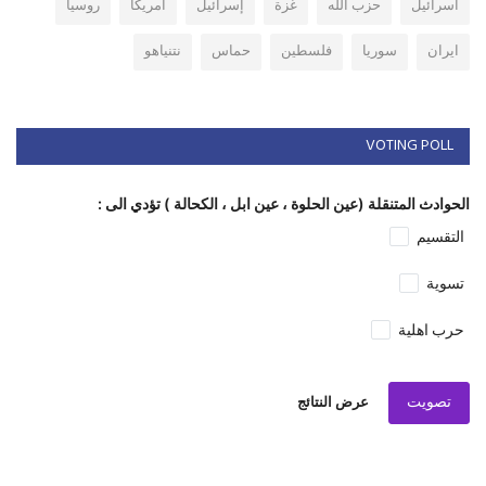
اسرائيل
حزب الله
غزة
إسرائيل
امريكا
روسيا
ايران
سوريا
فلسطين
حماس
نتنياهو
VOTING POLL
الحوادث المتنقلة (عين الحلوة ، عين ابل ، الكحالة ) تؤدي الى :
التقسيم
تسوية
حرب اهلية
تصويت
عرض النتائج