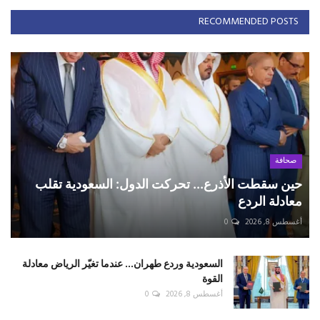
RECOMMENDED POSTS
صحافة
حين سقطت الأذرع... تحركت الدول: السعودية تقلب
معادلة الردع
أغسطس 8, 2026
0
السعودية وردع طهران... عندما تغيّر الرياض معادلة
القوة
أغسطس 8, 2026
0