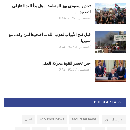
تحذير سعودي يهز المنطقة... هل بدأ العد التنازلي
لتصعيد ...
أغسطس 7, 2026
0
قبل فتح الأبواب لحزب الله... افتحوها لمن وقف مع
سوريا
أغسطس 6, 2026
0
حين تخسر القوة معركة العقل
أغسطس 4, 2026
0
POPULAR TAGS
مراسل نيوز
Mourasel news
Mouraselnews
لبنان