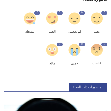
0
0
0
0
يحب
لم يعجبنى
الحب
مضحك
0
0
0
غاضب
حزين
رائع
المنشورات ذات الصلة