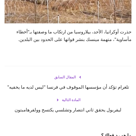
حياة
حذرت أوكرانيا، الأحد، بيلاروسيا من ارتكاب ما وصفتها بـ"أخطاء
مأساوية"، متهمة مينسك بنشر قواتها على الحدود بين البلدين.
المقال السابق
تلغرام تؤكد أن مؤسسها الموقوف في فرنسا "ليس لديه ما يخفيه"
المادة التالية
ليفربول يحقق ثاني انتصار وتشلسي يكتسح وولفرهامبتون
ما هو رد فعلك؟