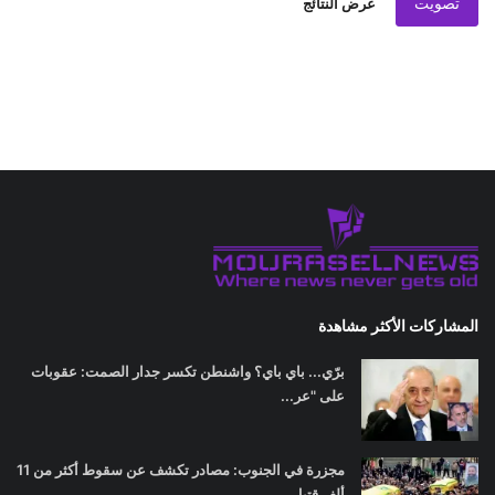
تصويت
عرض النتائج
المشاركات الأكثر مشاهدة
برّي... باي باي؟ واشنطن تكسر جدار الصمت: عقوبات
على "عر...
مجزرة في الجنوب: مصادر تكشف عن سقوط أكثر من 11
ألف قتيل...