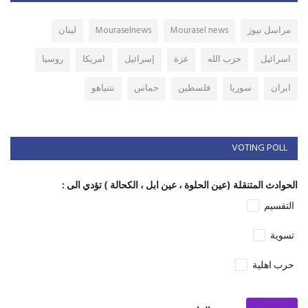
مراسل نيوز
Mourasel news
Mouraselnews
لبنان
اسرائيل
حزب الله
غزة
إسرائيل
امريكا
روسيا
ايران
سوريا
فلسطين
حماس
نتنياهو
VOTING POLL
الحوادث المتنقلة (عين الحلوة ، عين ابل ، الكحالة ) تؤدي الى :
التقسيم
تسوية
حرب اهلية