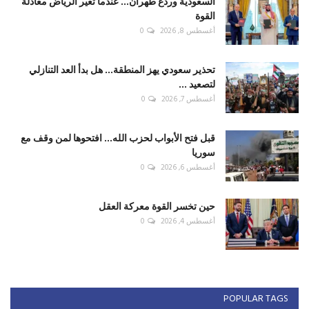
السعودية وردع طهران... عندما تغيّر الرياض معادلة
القوة
أغسطس 8, 2026
0
تحذير سعودي يهز المنطقة... هل بدأ العد التنازلي
لتصعيد ...
أغسطس 7, 2026
0
قبل فتح الأبواب لحزب الله... افتحوها لمن وقف مع
سوريا
أغسطس 6, 2026
0
حين تخسر القوة معركة العقل
أغسطس 4, 2026
0
POPULAR TAGS