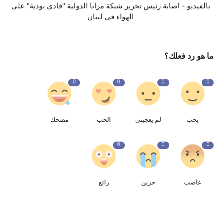
بالفيديو - اصابة رئيس تحرير شبكة مرايا الدولية "فادي بودية" على
الهواء في لبنان
ما هو رد فعلك؟
0
0
0
0
يحب
لم يعجبنى
الحب
مضحك
0
0
0
غاضب
حزين
رائع