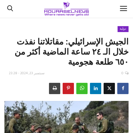
دولية
الجيش الإسرائيلي: مقاتلاتنا نفذت
الأخبار
خلال الـ ٢٤ ساعة الماضية أكثر من
كتّابنا
٦٥٠ طلعة هجومية
السعودية
0
سبتمبر 23, 2024 - 23:28
اقتصاد
علوم وتكنولوجيا
رياضة
فيديو