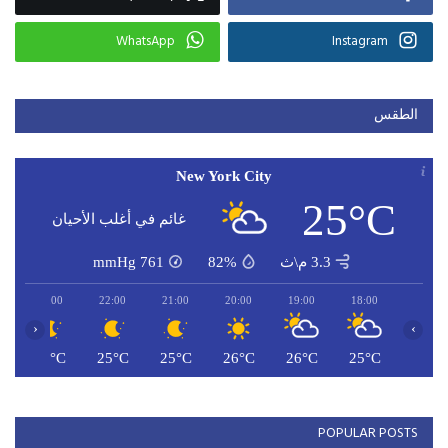
WhatsApp
Instagram
الطقس
New York City
25°C
غائم في أغلب الأحيان
3.3 م\ث
82%
761
mmHg
23:00
22:00
21:00
20:00
19:00
18:00
‹
›
C
25°C
25°C
25°C
26°C
26°C
25°C
POPULAR POSTS