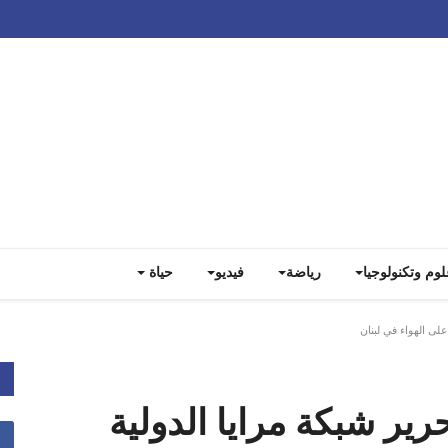
Track all markets on TradingView
لوم وتكنولوجيا
رياضة
فيديو
حياة
على الهواء في لبنان
رير شبكة مرايا الدولية