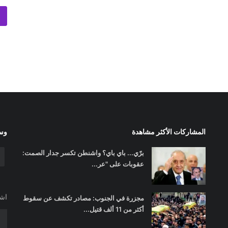
المشاركات الأكثر مشاهدة
وسا
برّي... باي باي؟ واشنطن تكسر جدار الصمت:
عقوبات على "عر...
اشت
مجزرة في الجنوب: مصادر تكشف عن سقوط
أكثر من 11 ألف قتيل...