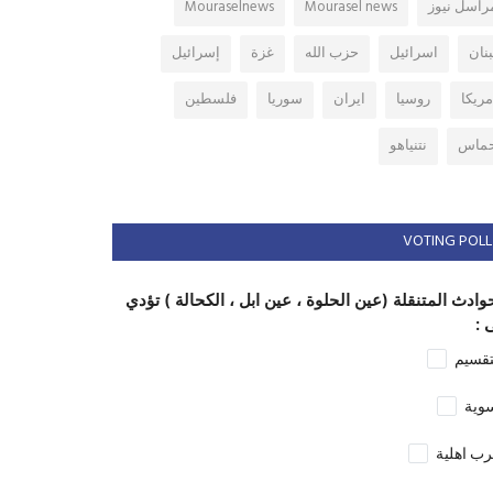
راسل نيوز
Mourasel news
Mouraselnews
بنان
اسرائيل
حزب الله
غزة
إسرائيل
مريكا
روسيا
ايران
سوريا
فلسطين
ماس
نتنياهو
VOTING POLL
وادث المتنقلة (عين الحلوة ، عين ابل ، الكحالة ) تؤدي
 :
تقسيم
وية
ب اهلية