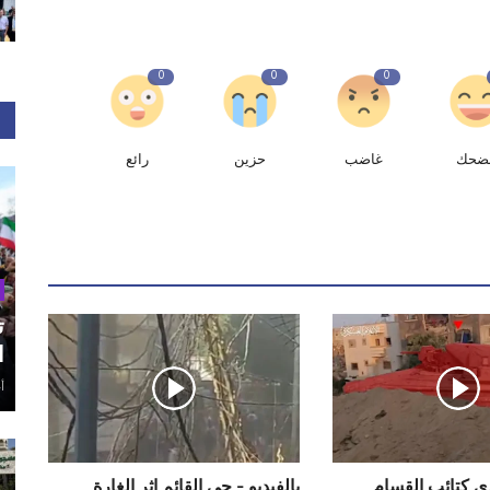
0
0
0
ضحك
غاضب
حزين
رائع
ت
ا
أغ
دي كتائب القسام
بالفيديو - حي القائم إثر الغارة