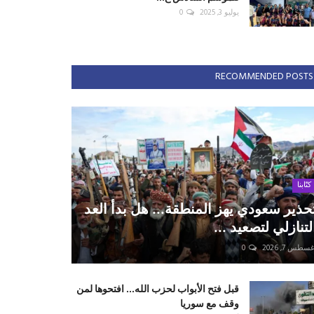
يوليو 3, 2025
0
RECOMMENDED POSTS
كتّابنا
حذير سعودي يهز المنطقة... هل بدأ العد
لتنازلي لتصعيد ...
سطس 7, 2026
0
قبل فتح الأبواب لحزب الله... افتحوها لمن
وقف مع سوريا