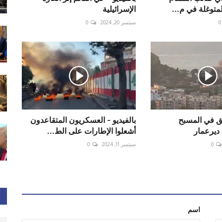
لمتوغلة في م...
الإسرائيلية
0
سبتمبر 20, 2024
0
يق في المسبح
بالفيديو - العسكريون المتقاعدون
ديرعمار
أشعلوا الإطارات على الط...
0
سبتمبر 11, 2024
0
اسم