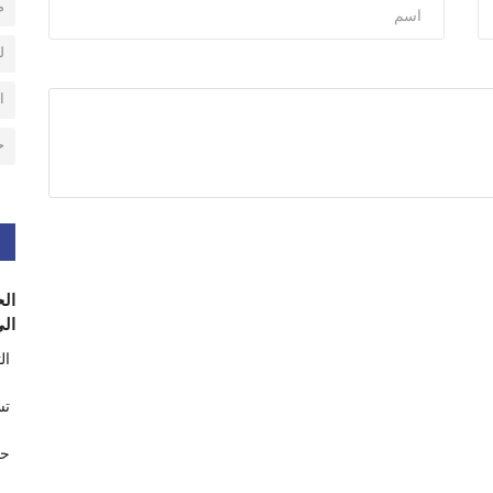
م
ل
ا
ح
الح
الى
ال
تس
حر