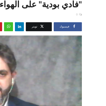
"فادي بودية" على الهواء
0
فيسبوك
تويتر