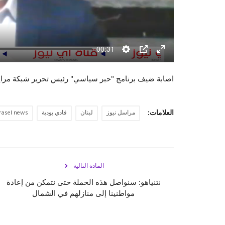
00:31
Settings
PIP
Enter
fullscreen
اصابة ضيف برنامج "حبر سياسي" رئيس تحرير شبكة مرايا ا
العلامات:
مراسل نيوز
لبنان
فادي بودية
asel news
المادة التالية
نتنياهو: سنواصل هذه الحملة حتى نتمكن من إعادة
مواطنينا إلى منازلهم في الشمال