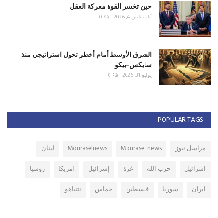
حين تخسر القوة معركة العقل
أغسطس 4, 2026
0
الشرق الأوسط أمام أخطر تحول استراتيجي منذ
سايكس–بيكو
يوليو 31, 2026
0
POPULAR TAGS
مراسل نيوز
Mourasel news
Mouraselnews
لبنان
اسرائيل
حزب الله
غزة
إسرائيل
امريكا
روسيا
ايران
سوريا
فلسطين
حماس
نتنياهو