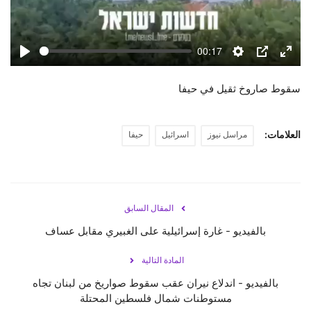
حياة
00:17
Play
Settings
PIP
Enter
fulls
سقوط صاروخ ثقيل في حيفا
العلامات:
مراسل نيوز
اسرائيل
حيفا
المقال السابق
بالفيديو - غارة إسرائيلية على الغبيري مقابل عساف
المادة التالية
بالفيديو - اندلاع نيران عقب سقوط صواريخ من لبنان تجاه
مستوطنات شمال فلسطين المحتلة