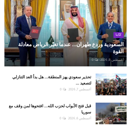
كتّابنا
السعودية وردع طهران... عندما تغيّر الرياض معادلة
القوة
أغسطس 8, 2026
0
تحذير سعودي يهز المنطقة... هل بدأ العد التنازلي
لتصعيد ...
أغسطس 7, 2026
0
قبل فتح الأبواب لحزب الله... افتحوها لمن وقف مع
سوريا
أغسطس 6, 2026
0