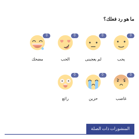
ما هو رد فعلك؟
0
0
0
0
يحب
لم يعجبنى
الحب
مضحك
0
0
0
غاضب
حزين
رائع
المنشورات ذات الصلة