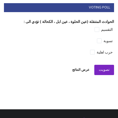
VOTING POLL
الحوادث المتنقلة (عين الحلوة ، عين ابل ، الكحالة ) تؤدي الى :
التقسيم
تسوية
حرب اهلية
تصويت
عرض النتائج