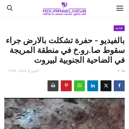
فيديو
بالفيديو - حفرة تشكلت بالارض جراء
الأخبار
سقوط صا.رو.خ في منطقة المريجة
كتّابنا
في الضاحية الجنوبية لبيروت
السعودية
0
أكتوبر 4, 2024 - 17:06
اقتصاد
علوم وتكنولوجيا
رياضة
فيديو