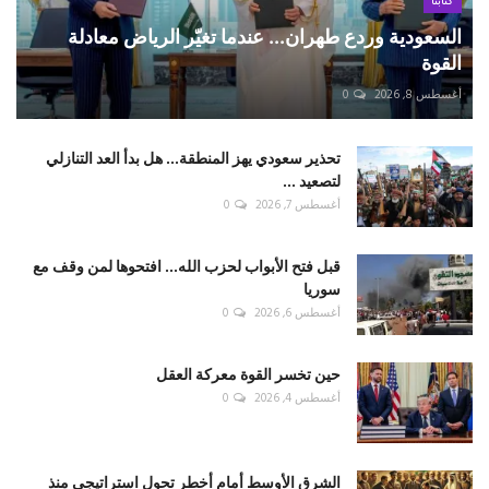
كتّابنا
السعودية وردع طهران... عندما تغيّر الرياض معادلة
القوة
أغسطس 8, 2026
0
تحذير سعودي يهز المنطقة... هل بدأ العد التنازلي
لتصعيد ...
أغسطس 7, 2026
0
قبل فتح الأبواب لحزب الله... افتحوها لمن وقف مع
سوريا
أغسطس 6, 2026
0
حين تخسر القوة معركة العقل
أغسطس 4, 2026
0
الشرق الأوسط أمام أخطر تحول استراتيجي منذ