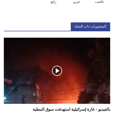
غاضب
حزين
رائع
المنشورات ذات الصلة
بالفيديو - غارة إسرائيلية استهدفت سوق النبطية