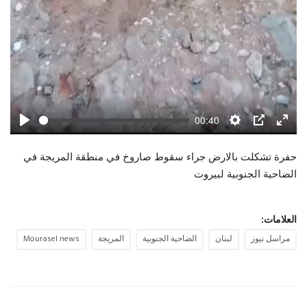
00:40
Play
Settings
PIP
Enter
fulls
حفرة تشكلت بالارض جراء سقوط صاروخ في منطقة المريجة في
الضاحية الجنوبية لبيروت
العلامات:
مراسل نيوز
لبنان
الضاحية الجنوبية
المريجة
Mourasel news