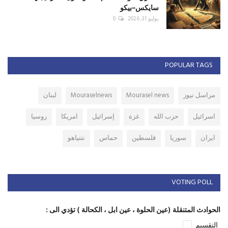
سايكس–بيكو
يوليو 31, 2026
0
POPULAR TAGS
مراسل نيوز
Mourasel news
Mouraselnews
لبنان
اسرائيل
حزب الله
غزة
إسرائيل
امريكا
روسيا
ايران
سوريا
فلسطين
حماس
نتنياهو
VOTING POLL
الحوادث المتنقلة (عين الحلوة ، عين ابل ، الكحالة ) تؤدي الى :
التقسيم