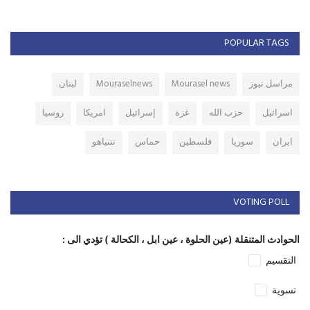
POPULAR TAGS
مراسل نيوز
Mourasel news
Mouraselnews
لبنان
اسرائيل
حزب الله
غزة
إسرائيل
امريكا
روسيا
ايران
سوريا
فلسطين
حماس
نتنياهو
VOTING POLL
الحوادث المتنقلة (عين الحلوة ، عين ابل ، الكحالة ) تؤدي الى :
التقسيم
تسوية