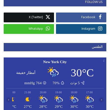
FOLLOW US
X (Twitter)
Facebook
WhatsApp
Instagram
الطقس
New York City
30°C
أمطار خفيفة
5 م\ث
70%
764
mmHg
22:00
21:00
20:00
19:00
18:00
17:00
‹
›
C
27°C
27°C
28°C
29°C
30°C
30°C