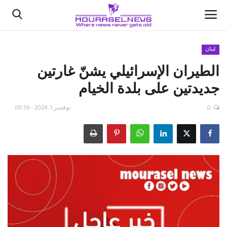
لبنان
الطيران الإسرائيلي يشنّ غارتين
الأخبار
جديدتين على بلدة الخيام
كتّابنا
0
نوفمبر 1, 2024 - 00:59
السعودية
اقتصاد
علوم وتكنولوجيا
رياضة
فيديو