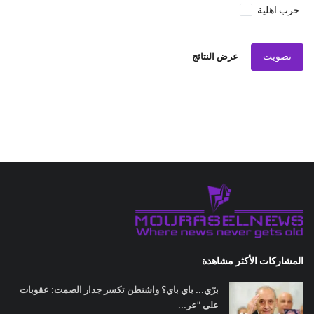
حرب اهلية
تصويت
عرض النتائج
المشاركات الأكثر مشاهدة
برّي... باي باي؟ واشنطن تكسر جدار الصمت: عقوبات
على "عر...