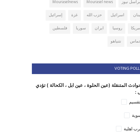
راسل نيوز
Mourasel news
Mouraselnews
بنان
اسرائيل
حزب الله
غزة
إسرائيل
مريكا
روسيا
ايران
سوريا
فلسطين
ماس
نتنياهو
VOTING POLL
وادث المتنقلة (عين الحلوة ، عين ابل ، الكحالة ) تؤدي
 :
تقسيم
وية
ب اهلية