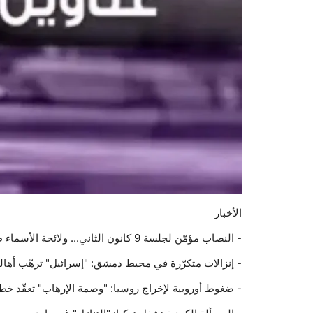
الأخبار
- النصاب مؤمّن لجلسة 9 كانون الثاني... ولائحة الأسماء طويلة: البحث مستمرّ عن "مرشّح توافقي"
- إنزالات متكرّرة في محيط دمشق: "إسرائيل" ترهّب أها
- ضغوط أوروبية لإخراج روسيا: "وصمة الإرهاب" تعقّد خط