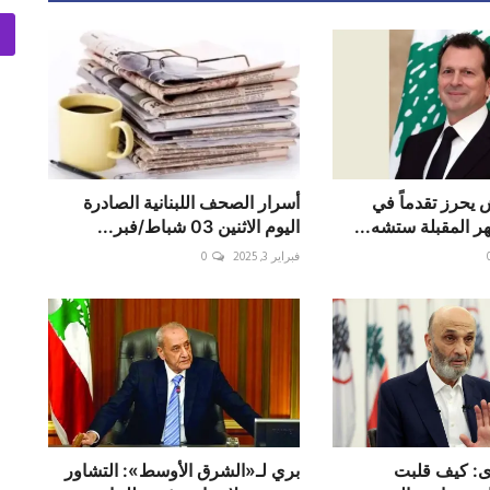
 يحرز تقدماً في
أسرار الصحف اللبنانية الصادرة
ر المقبلة ستشه...
اليوم الاثنين 03 شباط/فبر...
فبراير 3, 2025
0
ى: كيف قلبت
بري لـ«الشرق الأوسط»: التشاور