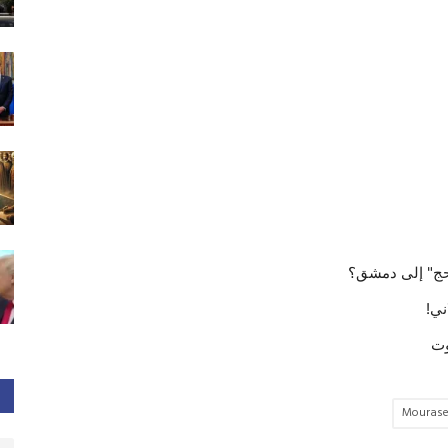
للحج" إلى دمشق؟
ني!
وت
Mouras