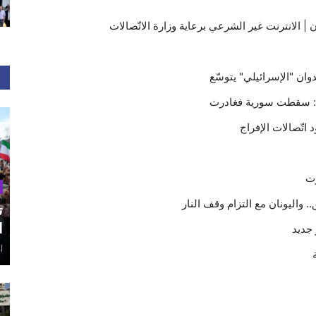
 | الانترنت غير الشرعي برعاية وزارة الاتّصالات
وان "الإسرائيلي" يتوسّع
د: سقطت سورية فغادرت
تّصالات الإفراج
وت
. واليونان مع التزام وقف النار
ت
ا
 جديد
أغ