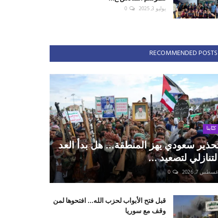
يوليو 3, 2025
0
RECOMMENDED POSTS
كتّابنا
حذير سعودي يهز المنطقة... هل بدأ العد
لتنازلي لتصعيد ...
سطس 7, 2026
0
قبل فتح الأبواب لحزب الله... افتحوها لمن
وقف مع سوريا