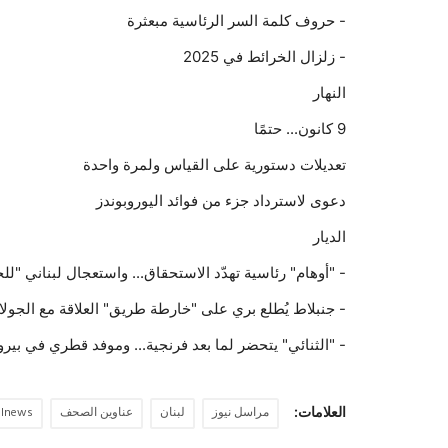
- حروف كلمة السر الرئاسية مبعثرة
- زلزال الخرائط في 2025
النهار
9 كانون... حتمًا
تعديلات دستورية على القياس ولمرة واحدة
دعوى لاسترداد جزء من فوائد اليوروبوندز
الديار
- "أوهام" رئاسية تهدّد الاستحقاق... واستعجال لبناني "
- جنبلاط يُطلع بري على "خارطة طريق" العلاقة مع الجولا
- "الثنائي" يتحضر لما بعد فرنجية... وموفد قطري في بير
العلامات:
مراسل نيوز
لبنان
عناوين الصحف
elnews