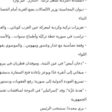
- المسألة الكردية تشغل تركيا: "التنازل" غير وارد
- ديوان المحاسبة: وزير الاتّصالات يضع العربة أمام الحصان
البناء
- تعزيزات تركية وكردية لمعركة عين العرب كوباني… والعد
- ترامب: في سورية خطة تركيّة وأطماع سنوات… والأس
- وقفة تضأمنية مع غدار وغندور ومهوس… والموسوي يقود ا
اللواء
- "دخان أبيض" في عين التينة.. وموفدان قطريان في بير
- ميقاتي إلى أنقرة غدًا ويوعز بإعادة فتح السفارة بدمشق.
- تسريع العودة الدولية إلى سورية: رفع العقوبات ودستور
- "هدنة غزّة": وفد "إسرائيلي" في الدوحة لمناقشات تقنية
الجمهورية
- بري مجددا: سننتخب الرئيس