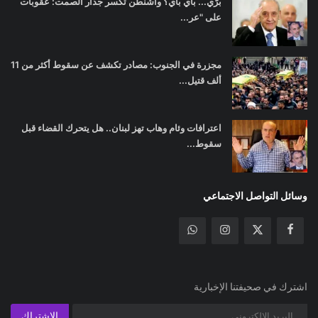
برّي... باي باي؟ واشنطن تكسر جدار الصمت: عقوبات
على "عر...
مجزرة في الجنوب: مصادر تكشف عن سقوط أكثر من 11
ألف قتيل...
اعترافات وئام وهاب تهز لبنان.. هل يتحرك القضاء قبل
سقوط...
وسائل التواصل الاجتماعي
اشترك في صحيفتنا الإخبارية
الإشتراك