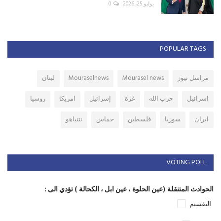
يوليو 25, 2026
0
POPULAR TAGS
مراسل نيوز
Mourasel news
Mouraselnews
لبنان
اسرائيل
حزب الله
غزة
إسرائيل
امريكا
روسيا
ايران
سوريا
فلسطين
حماس
نتنياهو
VOTING POLL
الحوادث المتنقلة (عين الحلوة ، عين ابل ، الكحالة ) تؤدي الى :
التقسيم