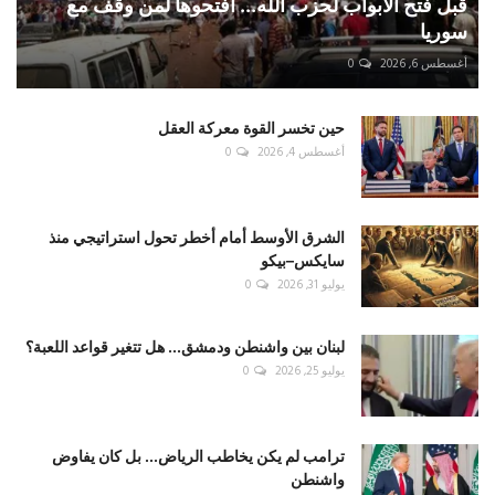
قبل فتح الأبواب لحزب الله... افتحوها لمن وقف مع
سوريا
أغسطس 6, 2026
0
حين تخسر القوة معركة العقل
أغسطس 4, 2026
0
الشرق الأوسط أمام أخطر تحول استراتيجي منذ
سايكس–بيكو
يوليو 31, 2026
0
لبنان بين واشنطن ودمشق... هل تتغير قواعد اللعبة؟
يوليو 25, 2026
0
ترامب لم يكن يخاطب الرياض... بل كان يفاوض
واشنطن