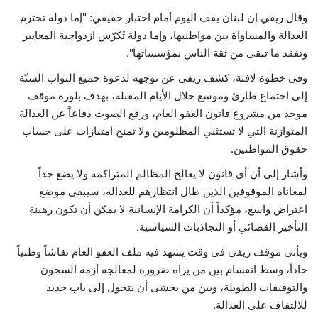
وقال ريفي إن لبنان يقف اليوم أمام اختبار حقيقي: "إما دولة تحترم
العدالة والمساواة بين مواطنيها، وإما دولة تُكرّس ازدواجية المعايير
وتفقد ما تبقى من ثقة الناس بمؤسساتها".
وفي خطوة لافتة، كشف ريفي عن توجهه لدعوة جميع النواب السنّة
إلى اجتماع طارئ وموسع خلال الأيام المقبلة، بهدف بلورة موقف
موحد من مشروع قانون العفو العام، ورفع الصوت دفاعاً عن العدالة
المتوازنة التي لا تستثني المظلومين ولا تمنح امتيازات على حساب
حقوق المواطنين.
وأشار إلى أن أي قانون لا يعالج المظالم المتراكمة ولا يضع حداً
لمعاناة الموقوفين الذين طال انتظارهم للعدالة، سيبقى موضع
اعتراض واسع، مؤكداً أن الكرامة الإنسانية لا يمكن أن تكون رهينة
التأخير القضائي أو التجاذبات السياسية.
ويأتي موقف ريفي في وقت يشهد فيه ملف العفو العام نقاشاً وطنياً
حاداً، وسط انقسام بين من يراه ضرورة لمعالجة أزمة السجون
والتوقيفات الطويلة، وبين من يخشى أن يتحول إلى باب جديد
للالتفاف على العدالة.