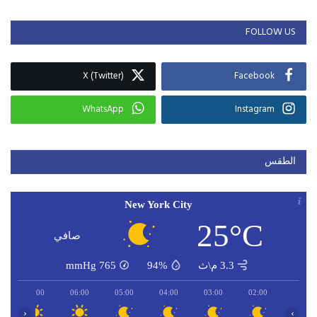
FOLLOW US
X (Twitter)
Facebook
WhatsApp
Instagram
الطقس
New York City
25°C
صافي
3.3 م\ث
94%
765
mmHg
07:00
06:00
05:00
04:00
03:00
02:00
‹
›