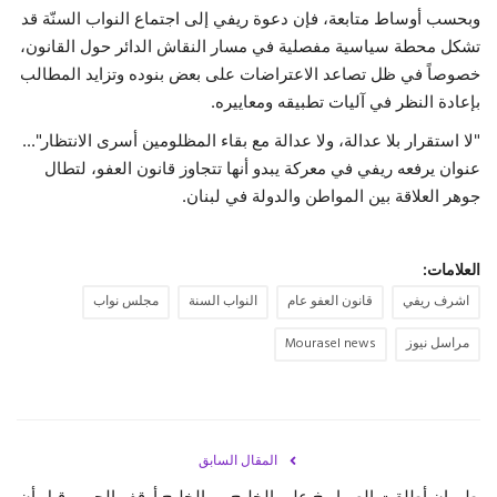
وبحسب أوساط متابعة، فإن دعوة ريفي إلى اجتماع النواب السنّة قد
تشكل محطة سياسية مفصلية في مسار النقاش الدائر حول القانون،
خصوصاً في ظل تصاعد الاعتراضات على بعض بنوده وتزايد المطالب
بإعادة النظر في آليات تطبيقه ومعاييره.
"لا استقرار بلا عدالة، ولا عدالة مع بقاء المظلومين أسرى الانتظار"...
عنوان يرفعه ريفي في معركة يبدو أنها تتجاوز قانون العفو، لتطال
جوهر العلاقة بين المواطن والدولة في لبنان.
العلامات:
اشرف ريفي
قانون العفو عام
النواب السنة
مجلس نواب
مراسل نيوز
Mourasel news
المقال السابق
طهران أطلقت الصواريخ على الخليج… والخليج أوقف الحرب قبل أن