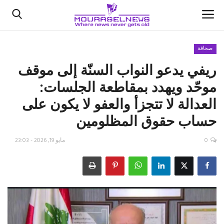
صحافة
ريفي يدعو النواب السنّة إلى موقف
الأخبار
موحّد ويهدد بمقاطعة الجلسات:
كتّابنا
العدالة لا تتجزأ والعفو لا يكون على
حساب حقوق المظلومين
السعودية
0
مايو 19, 2026 - 23:03
اقتصاد
علوم وتكنولوجيا
رياضة
فيديو