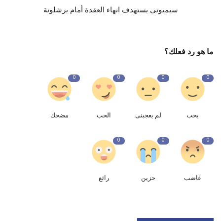
سيميوني يستهدف انهاء العقدة أمام برشلونة
ما هو رد فعلك؟
0
0
0
0
يحب
لم يعجبنى
الحب
مضحك
0
0
0
غاضب
حزين
رائع