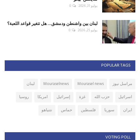
يوليو 31, 2026
0
لبنان بين واشنطن ودمشق... هل تتغير قواعد اللعبة؟
يوليو 25, 2026
0
POPULAR TAGS
مراسل نيوز
Mourasel news
Mouraselnews
لبنان
اسرائيل
حزب الله
غزة
إسرائيل
امريكا
روسيا
ايران
سوريا
فلسطين
حماس
نتنياهو
VOTING POLL