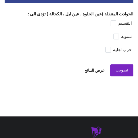
الحوادث المتنقلة (عين الحلوة ، عين ابل ، الكحالة ) تؤدي الى :
التقسيم
تسوية
حرب اهلية
تصويت
عرض النتائج