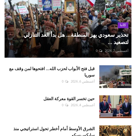
كتّابنا
تحذير سعودي يهز المنطقة... هل بدأ العد التنازلي
لتصعيد ...
أغسطس 7, 2026
0
قبل فتح الأبواب لحزب الله... افتحوها لمن وقف مع
سوريا
أغسطس 6, 2026
0
حين تخسر القوة معركة العقل
أغسطس 4, 2026
0
الشرق الأوسط أمام أخطر تحول استراتيجي منذ
سايكس–بيكو