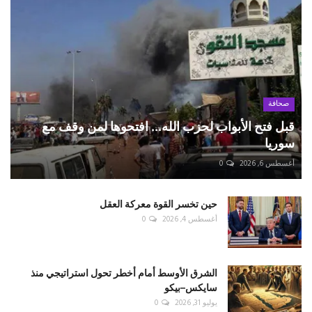
صحافة
قبل فتح الأبواب لحزب الله... افتحوها لمن وقف مع
سوريا
أغسطس 6, 2026
0
حين تخسر القوة معركة العقل
أغسطس 4, 2026
0
الشرق الأوسط أمام أخطر تحول استراتيجي منذ
سايكس–بيكو
يوليو 31, 2026
0