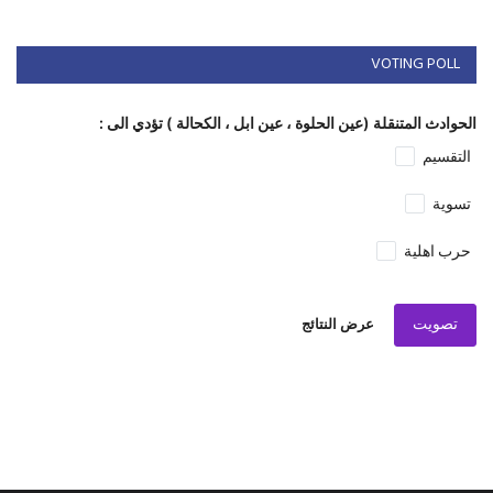
VOTING POLL
الحوادث المتنقلة (عين الحلوة ، عين ابل ، الكحالة ) تؤدي الى :
التقسيم
تسوية
حرب اهلية
تصويت
عرض النتائج