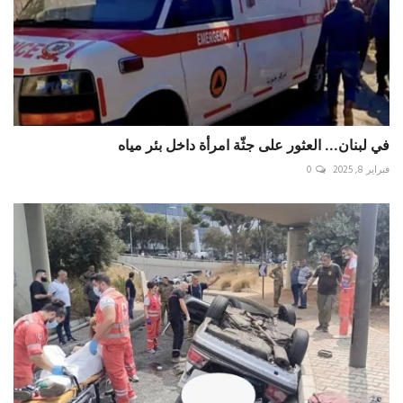
في لبنان... العثور على جثّة امرأة داخل بئر مياه
فبراير 8, 2025
0