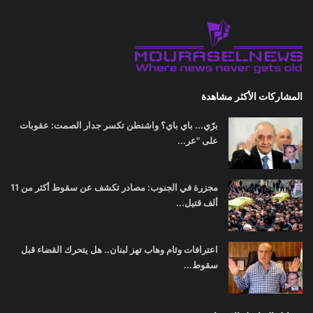
المشاركات الأكثر مشاهدة
برّي... باي باي؟ واشنطن تكسر جدار الصمت: عقوبات
على "عر...
مجزرة في الجنوب: مصادر تكشف عن سقوط أكثر من 11
ألف قتيل...
اعترافات وئام وهاب تهز لبنان.. هل يتحرك القضاء قبل
سقوط...