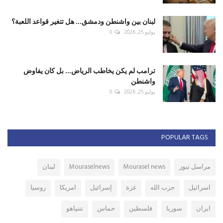
لبنان بين واشنطن ودمشق... هل تتغير قواعد اللعبة؟
يوليو 25, 2026
0
ترامب لم يكن يخاطب الرياض... بل كان يفاوض
واشنطن
يوليو 25, 2026
0
POPULAR TAGS
مراسل نيوز
Mourasel news
Mouraselnews
لبنان
اسرائيل
حزب الله
غزة
إسرائيل
امريكا
روسيا
ايران
سوريا
فلسطين
حماس
نتنياهو