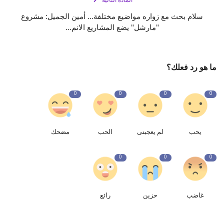
المادة التالية
سلام بحث مع زواره مواضيع مختلفة... أمين الجميل: مشروع
"مارشل" يضع المشاريع الانم...
ما هو رد فعلك؟
0
0
0
0
يحب
لم يعجبنى
الحب
مضحك
0
0
0
غاضب
حزين
رائع