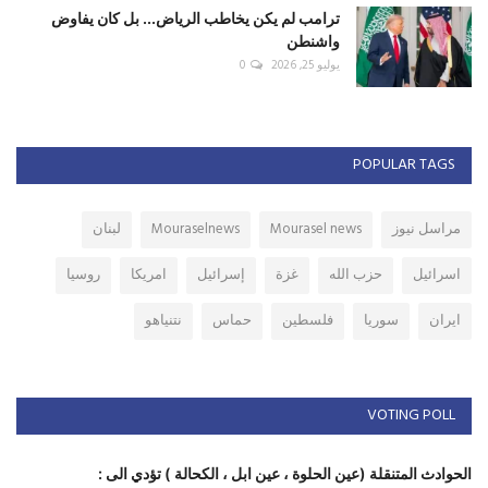
ترامب لم يكن يخاطب الرياض... بل كان يفاوض
واشنطن
يوليو 25, 2026
0
POPULAR TAGS
مراسل نيوز
Mourasel news
Mouraselnews
لبنان
اسرائيل
حزب الله
غزة
إسرائيل
امريكا
روسيا
ايران
سوريا
فلسطين
حماس
نتنياهو
VOTING POLL
الحوادث المتنقلة (عين الحلوة ، عين ابل ، الكحالة ) تؤدي الى :