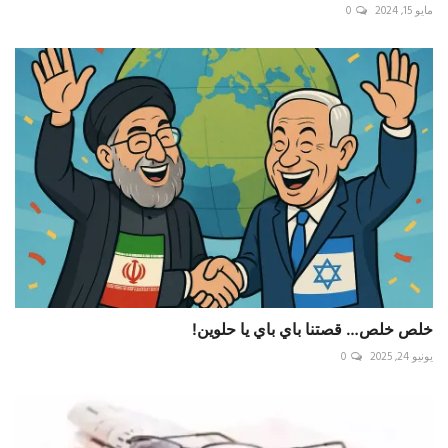
مايو 15, 2024
0
خلص خلص… قصتنا باي باي يا حلوين!
يونيو 24, 2025
0