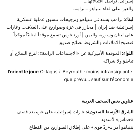
إسرائيل تواصل اغتيالاتها...
والعين على لقاء نتنياهو ــ ترامب
لبناء
: ترامب يستدعي نتنياهو وترجيحات تنسيق عملية عسكرية
إسرائيلية ضد إيران | مجازر في غزة وصواريخ على الغلاف… وغارات
على لبنان وسورية واليمن | أورتاغوس تسمع موقفاً لبنانيّاً موحّداً
فتصبح الإملاءات والشروط نصائح صديق
اللواء:
الموفدة الأميركية عن «الاجتماعات الرائعة»: لنزع السلاح أو
تباطؤ ولا شراكة
l'orient le jour:
Ortagus à Beyrouth : moins intransigeante
que prévu... sauf sur l’économie
عناوين بعض الصحف العربية
الشرق الأوسط السعودية:
غارات إسرائيلية على غزة بعد قصف
«حماس» لأسدود
نتنياهو أمر بـ«ردّ قوي» على إطلاق الصواريخ من القطاع