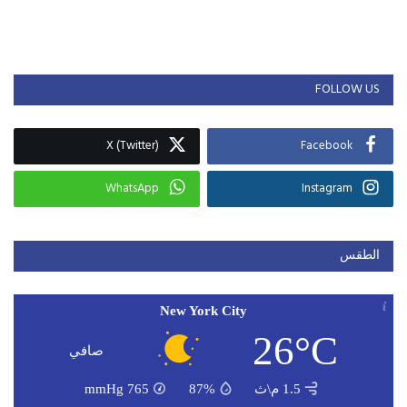
FOLLOW US
X (Twitter)
Facebook
WhatsApp
Instagram
الطقس
New York City
26°C
صافي
1.5 م\ث
87%
765
mmHg