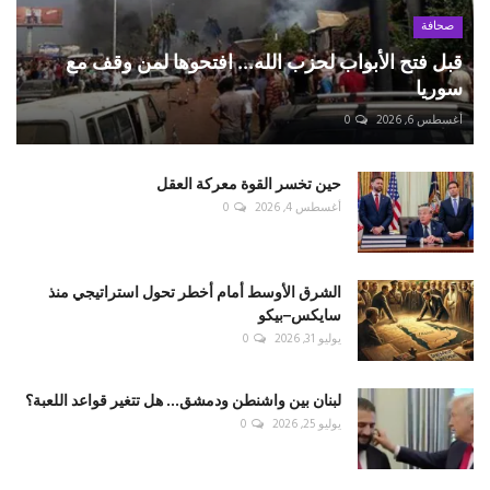
صحافة
قبل فتح الأبواب لحزب الله... افتحوها لمن وقف مع
سوريا
أغسطس 6, 2026
0
حين تخسر القوة معركة العقل
أغسطس 4, 2026
0
الشرق الأوسط أمام أخطر تحول استراتيجي منذ
سايكس–بيكو
يوليو 31, 2026
0
لبنان بين واشنطن ودمشق... هل تتغير قواعد اللعبة؟
يوليو 25, 2026
0