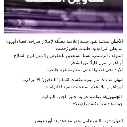
حياة
الأخبار:
سلامة يقود حملة إعلامية مضلّلة لإطلاق سراحه: قضاء أوروبا
لم يعلن البراءة و5 طلبات طعن رُفضت
الموقف الرسمي: لسنا مستعدين للتفاوض ولا مهل لنزع السلاح
أوتاغوس تنزل قليلًا عن الشجرة
الإبادة في فصلها الثاني: مقاومة غزة حاضرة
لنهار:
لقاءات ماراتونية عكست اتّساع "التدقيق" الأميركي...
أورتاغوس بلا إعلام استعجلت تنفيذ الالتزامات
الجمهورية:
عواصم غربية تختبر الجدية اللبنانية
جولة هادئة تستكشف الإصلاح
الديار:
حزب الله يتعامل بحذر مع «هدوء» أورتاغوس