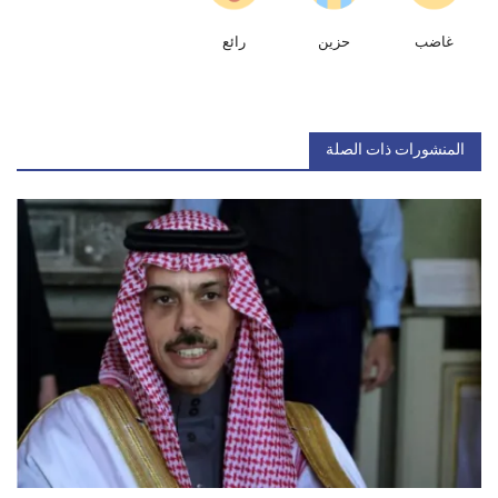
غاضب
حزين
رائع
المنشورات ذات الصلة