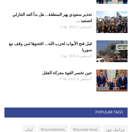
تحذير سعودي يهز المنطقة... هل بدأ العد التنازلي
لتصعيد ...
أغسطس 7, 2026
0
قبل فتح الأبواب لحزب الله... افتحوها لمن وقف مع
سوريا
أغسطس 6, 2026
0
حين تخسر القوة معركة العقل
أغسطس 4, 2026
0
POPULAR TAGS
مراسل نيوز
Mourasel news
Mouraselnews
لبنان