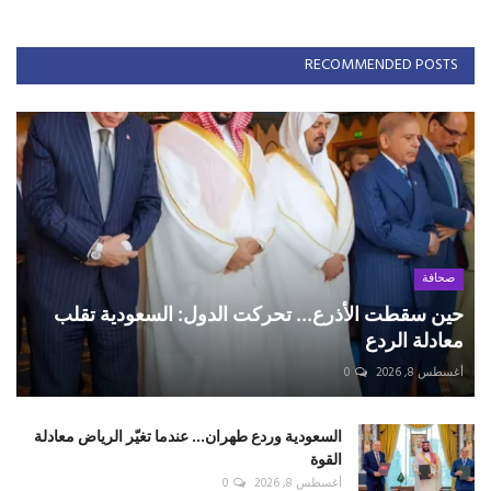
RECOMMENDED POSTS
صحافة
حين سقطت الأذرع... تحركت الدول: السعودية تقلب
معادلة الردع
أغسطس 8, 2026
0
السعودية وردع طهران... عندما تغيّر الرياض معادلة
القوة
أغسطس 8, 2026
0