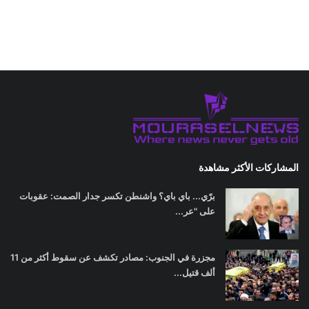
المشاركات الأكثر مشاهدة
برّي... باي باي؟ واشنطن تكسر جدار الصمت: عقوبات
على "عر...
مجزرة في الجنوب: مصادر تكشف عن سقوط أكثر من 11
ألف قتيل...