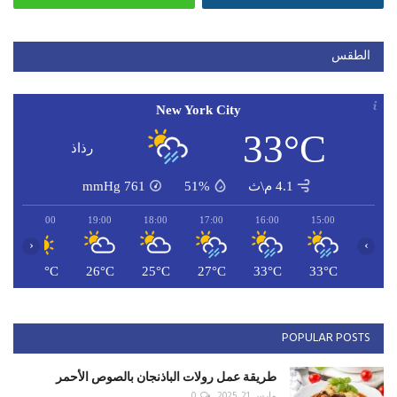
الطقس
New York City
33°C
رذاذ
4.1 م\ث
51%
761
mmHg
20:00
19:00
18:00
17:00
16:00
15:00
‹
›
C
26°C
26°C
25°C
27°C
33°C
33°C
POPULAR POSTS
طريقة عمل رولات الباذنجان بالصوص الأحمر
مارس 21, 2025
0