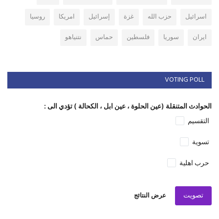
اسرائيل
حزب الله
غزة
إسرائيل
امريكا
روسيا
ايران
سوريا
فلسطين
حماس
نتنياهو
VOTING POLL
الحوادث المتنقلة (عين الحلوة ، عين ابل ، الكحالة ) تؤدي الى :
التقسيم
تسوية
حرب اهلية
تصويت
عرض النتائج