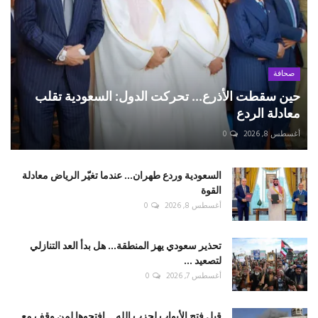
صحافة
حين سقطت الأذرع... تحركت الدول: السعودية تقلب
معادلة الردع
أغسطس 8, 2026
0
السعودية وردع طهران... عندما تغيّر الرياض معادلة
القوة
أغسطس 8, 2026
0
تحذير سعودي يهز المنطقة... هل بدأ العد التنازلي
لتصعيد ...
أغسطس 7, 2026
0
قبل فتح الأبواب لحزب الله... افتحوها لمن وقف مع