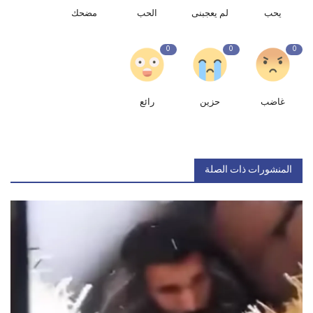
يحب
لم يعجبنى
الحب
مضحك
0
0
0
غاضب
حزين
رائع
المنشورات ذات الصلة