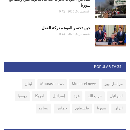
سوريا
أغسطس 6, 2026
0
حين تخسر القوة معركة العقل
أغسطس 4, 2026
0
POPULAR TAGS
مراسل نيوز
Mourasel news
Mouraselnews
لبنان
اسرائيل
حزب الله
غزة
إسرائيل
امريكا
روسيا
ايران
سوريا
فلسطين
حماس
نتنياهو