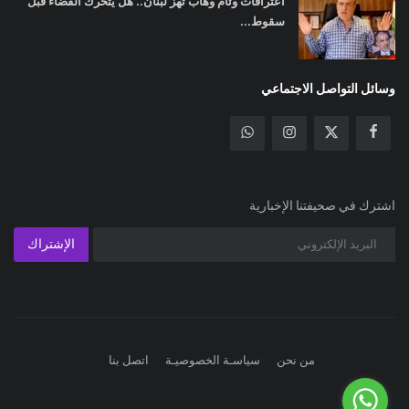
اعترافات وئام وهاب تهز لبنان.. هل يتحرك القضاء قبل
سقوط...
وسائل التواصل الاجتماعي
اشترك في صحيفتنا الإخبارية
الإشتراك
من نحن
سياسـة الخصوصيـة
اتصل بنا