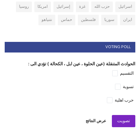
اسرائيل
حزب الله
غزة
إسرائيل
امريكا
روسيا
ايران
سوريا
فلسطين
حماس
نتنياهو
VOTING POLL
الحوادث المتنقلة (عين الحلوة ، عين ابل ، الكحالة ) تؤدي الى :
التقسيم
تسوية
حرب اهلية
تصويت
عرض النتائج