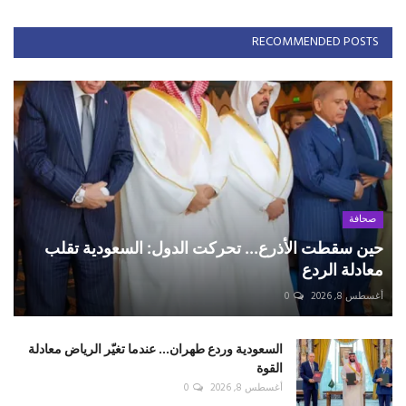
RECOMMENDED POSTS
صحافة
حين سقطت الأذرع... تحركت الدول: السعودية تقلب
معادلة الردع
أغسطس 8, 2026
0
السعودية وردع طهران... عندما تغيّر الرياض معادلة
القوة
أغسطس 8, 2026
0