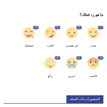
ما هو رد فعلك؟
0
0
0
0
يحب
لم يعجبنى
الحب
مضحك
0
0
0
غاضب
حزين
رائع
المنشورات ذات الصلة