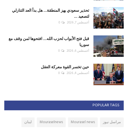
تحذير سعودي يهز المنطقة... هل بدأ العد التنازلي
لتصعيد ...
أغسطس 7, 2026
0
قبل فتح الأبواب لحزب الله... افتحوها لمن وقف مع
سوريا
أغسطس 6, 2026
0
حين تخسر القوة معركة العقل
أغسطس 4, 2026
0
POPULAR TAGS
مراسل نيوز
Mourasel news
Mouraselnews
لبنان