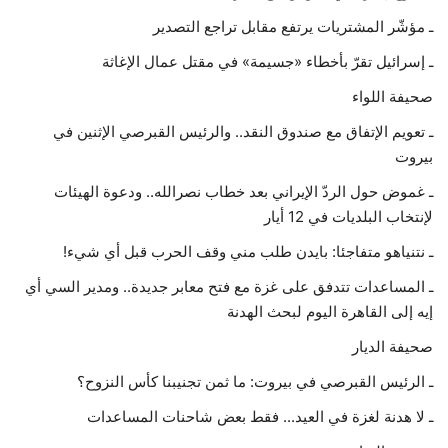
ـ مؤشّر المشتريات يرتفع مقابل تراجع التصدير
ـ إسرائيل تقرّ بأخطاء «جسيمة» في مقتل عمال الإغاثة
صحيفة اللواء
ـ تعويم الإتفاق مع صندوق النقد.. والرئيس القبرصي الإثنين في
بيروت
ـ غموض حول الردّ الإيراني بعد خطاب نصرالله.. ودعوة الهيئات
لإنتخاب البلديات في 12 أيار
ـ نتنياهو متفاجئا: بايدن طلب مني وقف الحرب قبل أي شيء!
ـ المساعدات تتدفق على غزة مع فتح معابر جديدة.. ومدير السي أي
إيه إلى القاهرة اليوم لبحث الهدنة
صحيفة الديار
ـ الرئيس القبرصي في بيروت: ما ثمن تجنيبنا كأس النزوح؟
ـ لا هدنة لغزة في العيد... فقط بعض شاحنات المساعدات