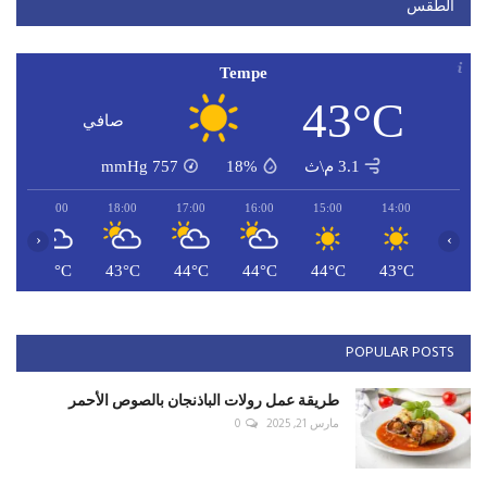
الطقس
Tempe
43°C
صافي
3.1 م\ث
18%
757
mmHg
19:00
18:00
17:00
16:00
15:00
14:00
‹
›
C
42°C
43°C
44°C
44°C
44°C
43°C
POPULAR POSTS
طريقة عمل رولات الباذنجان بالصوص الأحمر
مارس 21, 2025
0