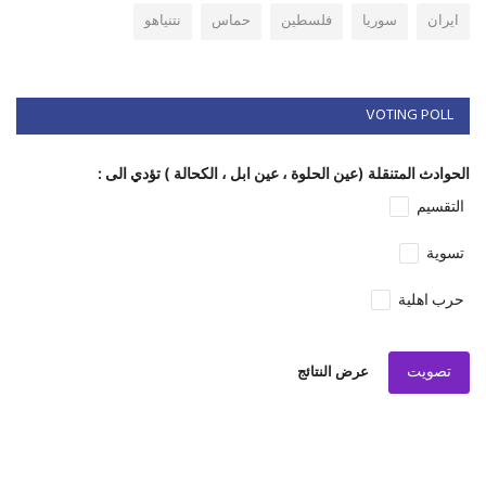
ايران
سوريا
فلسطين
حماس
نتنياهو
VOTING POLL
الحوادث المتنقلة (عين الحلوة ، عين ابل ، الكحالة ) تؤدي الى :
التقسيم
تسوية
حرب اهلية
تصويت
عرض النتائج