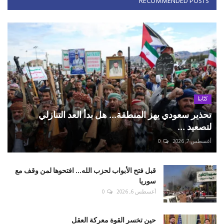
RECOMMENDED POSTS
كتّابنا
تحذير سعودي يهز المنطقة... هل بدأ العد التنازلي
لتصعيد ...
أغسطس 7, 2026
0
قبل فتح الأبواب لحزب الله... افتحوها لمن وقف مع
سوريا
أغسطس 6, 2026
0
حين تخسر القوة معركة العقل