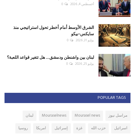
أغسطس 4, 2026
0
الشرق الأوسط أمام أخطر تحول استراتيجي منذ
سايكس–بيكو
يوليو 31, 2026
0
لبنان بين واشنطن ودمشق... هل تتغير قواعد اللعبة؟
يوليو 25, 2026
0
POPULAR TAGS
مراسل نيوز
Mourasel news
Mouraselnews
لبنان
اسرائيل
حزب الله
غزة
إسرائيل
امريكا
روسيا