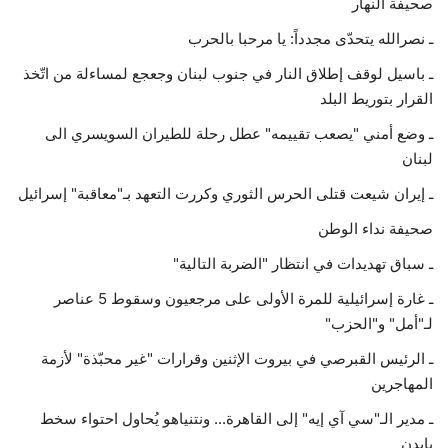
صحيفة النهار
ـ نصرالله يتحدّى مجدداً: يا مرحبا بالحرب
ـ باسيل لوقف إطلاق النار في جنوب لبنان وجعجع لمساءلة من اتّخذ
القرار بتوريط البلد
ـ وضع أمني "يصعب تقييمه" عطل رحلة للطيران السويسري الى
لبنان
ـ إيران شيعت قتلى الحرس الثوري وكررت التعهد بـ"معاقبة" إسرائيل
صحيفة نداء الوطن
ـ سباق تهديدات في انتظار "الضربة التالية"
ـ غارة إسرائيلية للمرة الأولى على مرجعيون وسقوط 5 عناصر
لـ"أمل" و"الحزب"
ـ الرئيس القبرصي في بيروت الإثنين وقرارات "غير محبّذة" لأزمة
المهاجرين
ـ مدير الـ"سي آي إيه" إلى القاهرة... ونتنياهو يُحاول احتواء سخط
بايدن