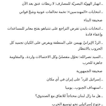
ـ انهيار الهويّة البصريّة للمصارف: لا ربطات عنق بعد الآن
حياة
ـ انتخابات «المهندسين»: تخمة تحالفات عونية وشحّ قواتي
صحيفة البناء
ـ انتخابات بايدن تفرض التراجع على نتنياهو بفتح معابر للمساعدات
وإعفاء قادة
ـ الردّ الإيرانيّ يهيمن على المنطقة ويفرض على الكيان تجميد كل
الحروب بالانتظار
ـ السيد نصرالله: تحوّل مفصليّ وكل الاحتمالات واردة.. والمقاومة
جاهزة للحرب
صحيفة الجمهورية
ـ إسرائيل للرد ّ على إيران في أي مكان
ـ استهداف الجنوب.. يوميا
ـ هل ما زال لبنان محتاجاً للاتفاق مع الصندوق؟
ـ جنوح إسرائيلي نحو توسيع الحرب