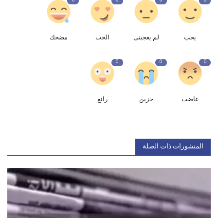
0
0
0
0
يحب
لم يعجبنى
الحب
مضحك
0
0
0
غاضب
حزين
رائع
المنشورات ذات الصلة