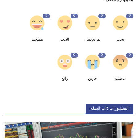
0
0
0
0
يحب
لم يعجبنى
الحب
مضحك
0
0
0
غاضب
حزين
رائع
المنشورات ذات الصلة