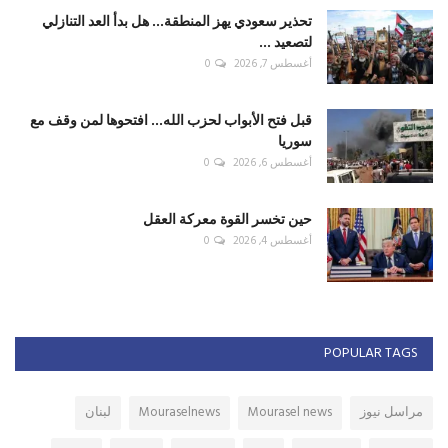
تحذير سعودي يهز المنطقة... هل بدأ العد التنازلي
لتصعيد ...
أغسطس 7, 2026
0
قبل فتح الأبواب لحزب الله... افتحوها لمن وقف مع
سوريا
أغسطس 6, 2026
0
حين تخسر القوة معركة العقل
أغسطس 4, 2026
0
POPULAR TAGS
مراسل نيوز
Mourasel news
Mouraselnews
لبنان