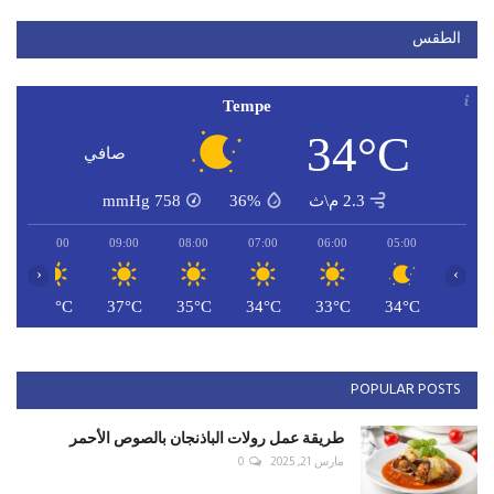
الطقس
Tempe
34°C
صافي
2.3 م\ث
36%
758
mmHg
10:00
09:00
08:00
07:00
06:00
05:00
‹
›
C
38°C
37°C
35°C
34°C
33°C
34°C
POPULAR POSTS
طريقة عمل رولات الباذنجان بالصوص الأحمر
مارس 21, 2025
0