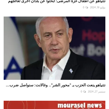
نتنياهو عن أطفال غزة المرضى: ابحثوا عن بلدان أخرى تعالجهم
يوليو 18, 2024
0
نتنياهو ينعت الحزب بـ "محور الشر".. وغالانت: سنواصل ضرب...
سبتمبر 27, 2024
0