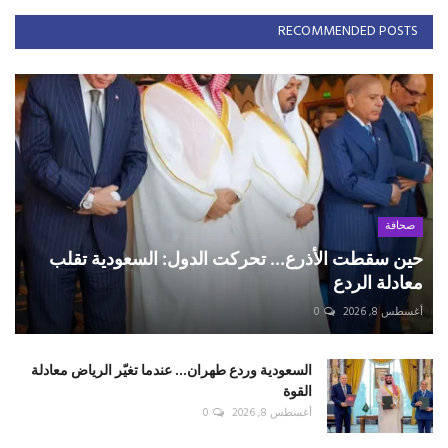
RECOMMENDED POSTS
صحافة
حين سقطت الأذرع... تحركت الدول: السعودية تقلب
معادلة الردع
أغسطس 8, 2026
0
السعودية وردع طهران... عندما تغيّر الرياض معادلة
القوة
أغسطس 8, 2026
0