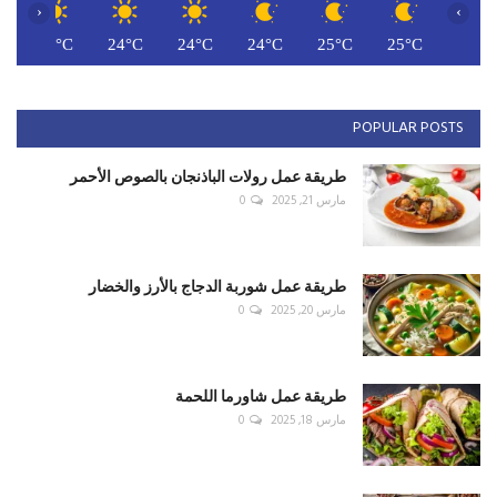
‹
›
C
26°C
24°C
24°C
24°C
25°C
25°C
POPULAR POSTS
طريقة عمل رولات الباذنجان بالصوص الأحمر
مارس 21, 2025
0
طريقة عمل شوربة الدجاج بالأرز والخضار
مارس 20, 2025
0
طريقة عمل شاورما اللحمة
مارس 18, 2025
0