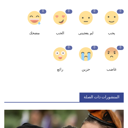
0
0
0
0
يحب
لم يعجبنى
الحب
مضحك
0
0
0
غاضب
حزين
رائع
المنشورات ذات الصلة