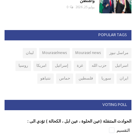
واشنطن
يوليو 25, 2026
0
POPULAR TAGS
مراسل نيوز
Mourasel news
Mouraselnews
لبنان
اسرائيل
حزب الله
غزة
إسرائيل
امريكا
روسيا
ايران
سوريا
فلسطين
حماس
نتنياهو
VOTING POLL
الحوادث المتنقلة (عين الحلوة ، عين ابل ، الكحالة ) تؤدي الى :
التقسيم