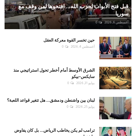
قبل فتح الأبواب لحزب الله... افتحوها لمن وقف مع
سوريا
أغسطس 6, 2026
0
حين تخسر القوة معركة العقل
أغسطس 4, 2026
0
الشرق الأوسط أمام أخطر تحول استراتيجي منذ
سايكس–بيكو
يوليو 31, 2026
0
لبنان بين واشنطن ودمشق... هل تتغير قواعد اللعبة؟
يوليو 25, 2026
0
ترامب لم يكن يخاطب الرياض... بل كان يفاوض