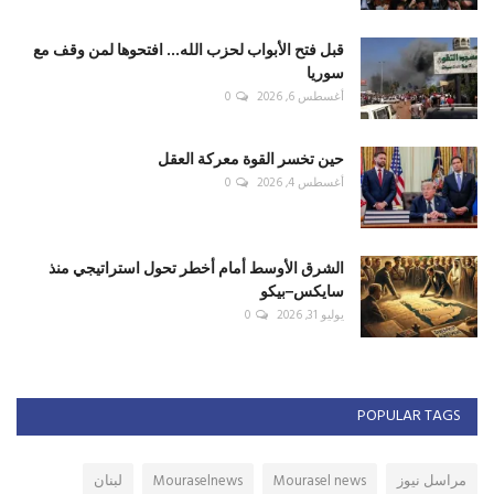
قبل فتح الأبواب لحزب الله... افتحوها لمن وقف مع
سوريا
أغسطس 6, 2026
0
حين تخسر القوة معركة العقل
أغسطس 4, 2026
0
الشرق الأوسط أمام أخطر تحول استراتيجي منذ
سايكس–بيكو
يوليو 31, 2026
0
POPULAR TAGS
مراسل نيوز
Mourasel news
Mouraselnews
لبنان