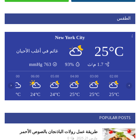
الطقس
New York City
25°C
غائم في أغلب الأحيان
1.7 م\ث
93%
763
mmHg
07:00
06:00
05:00
04:00
03:00
02:00
‹
›
C
24°C
24°C
24°C
25°C
25°C
25°C
POPULAR POSTS
طريقة عمل رولات الباذنجان بالصوص الأحمر
مارس 21, 2025
0