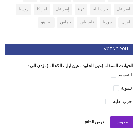
اسرائيل
حزب الله
غزة
إسرائيل
امريكا
روسيا
ايران
سوريا
فلسطين
حماس
نتنياهو
VOTING POLL
الحوادث المتنقلة (عين الحلوة ، عين ابل ، الكحالة ) تؤدي الى :
التقسيم
تسوية
حرب اهلية
تصويت
عرض النتائج