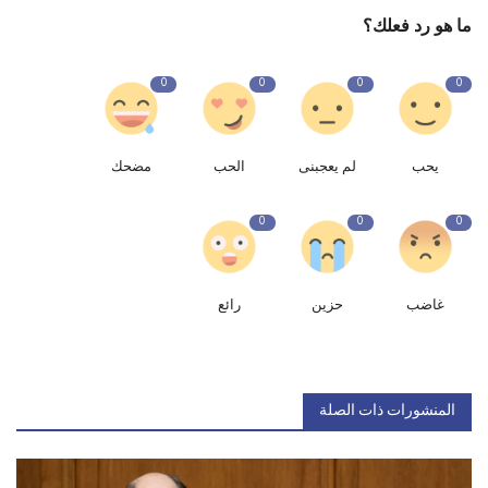
ما هو رد فعلك؟
0
0
0
0
يحب
لم يعجبنى
الحب
مضحك
0
0
0
غاضب
حزين
رائع
المنشورات ذات الصلة