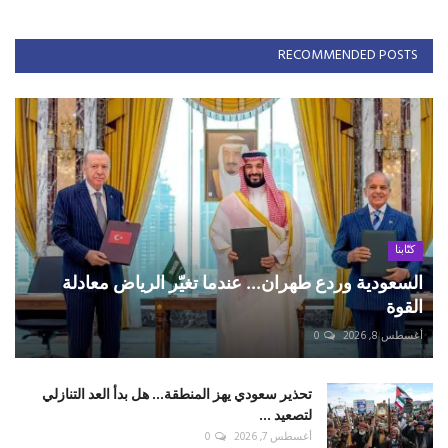
RECOMMENDED POSTS
كتّابنا
السعودية وردع طهران... عندما تغيّر الرياض معادلة
القوة
أغسطس 8, 2026
0
تحذير سعودي يهز المنطقة... هل بدأ العد التنازلي
لتصعيد ...
أغسطس 7, 2026
0