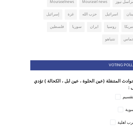
راسل نيوز
Mourasel news
Mouraselnews
بنان
اسرائيل
حزب الله
غزة
إسرائيل
مريكا
روسيا
ايران
سوريا
فلسطين
ماس
نتنياهو
VOTING POLL
وادث المتنقلة (عين الحلوة ، عين ابل ، الكحالة ) تؤدي
 :
تقسيم
وية
ب اهلية