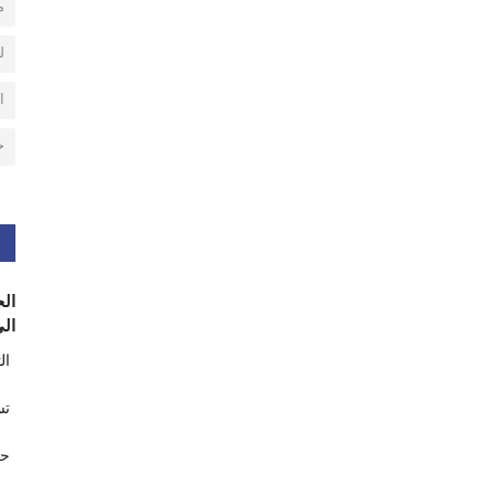
م
ل
ا
ح
الح
الى
ال
تس
حر