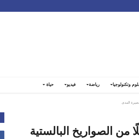
Track all markets on TradingView
لوم وتكنولوجيا
رياضة
فيديو
حياة
لقصيرة المدى
ًا من الصواريخ البالستية