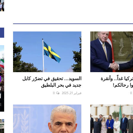
يا غداً.. وأنقرة
السويد... تحقيق في تضرّر كابل
وا رحالكم!
جديد في بحر البلطيق
ت
0
فبراير 21, 2025
0
ا
أغ