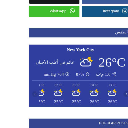
WhatsApp
Instagram
الطقس
New York City
26°C
غائم في أغلب الأحيان
1.6 م\ث
87%
764
mmHg
05:00
04:00
03:00
02:00
01:00
00:00
23:00
‹
›
24°C
25°C
25°C
25°C
25°C
26°C
26°C
POPULAR POSTS