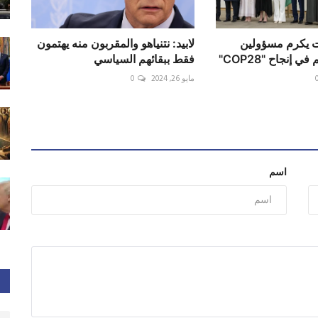
ت يكرم مسؤولين
لابيد: نتنياهو والمقربون منه يهتمون
 إنجاح "COP28"
فقط ببقائهم السياسي
مايو 26, 2024
0
اسم