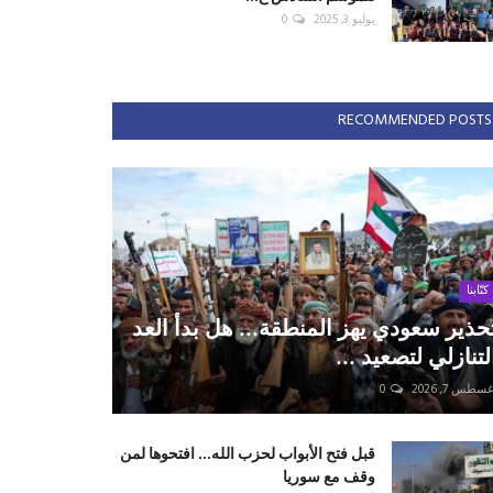
يوليو 3, 2025
0
RECOMMENDED POSTS
كتّابنا
حذير سعودي يهز المنطقة... هل بدأ العد
لتنازلي لتصعيد ...
سطس 7, 2026
0
قبل فتح الأبواب لحزب الله... افتحوها لمن
وقف مع سوريا