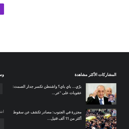
المشاركات الأكثر مشاهدة
وسا
برّي... باي باي؟ واشنطن تكسر جدار الصمت:
عقوبات على "عر...
اشت
مجزرة في الجنوب: مصادر تكشف عن سقوط
أكثر من 11 ألف قتيل...