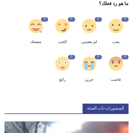
ما هو رد فعلك؟
0
0
0
0
يحب
لم يعجبنى
الحب
مضحك
0
0
0
غاضب
حزين
رائع
المنشورات ذات الصلة