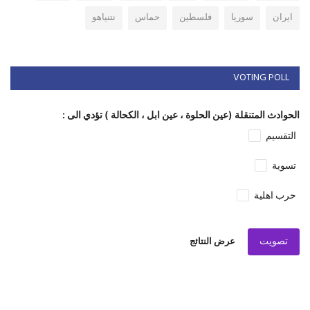
ايران
سوريا
فلسطين
حماس
نتنياهو
VOTING POLL
الحوادث المتنقلة (عين الحلوة ، عين ابل ، الكحالة ) تؤدي الى :
التقسيم
تسوية
حرب اهلية
تصويت
عرض النتائج