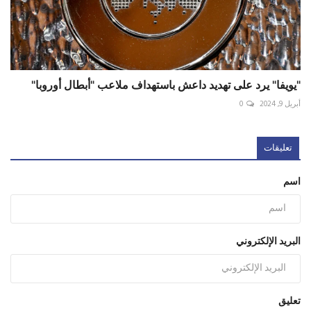
"يويفا" يرد على تهديد داعش باستهداف ملاعب "أبطال أوروبا"
أبريل 9, 2024
0
تعليقات
اسم
البريد الإلكتروني
تعليق