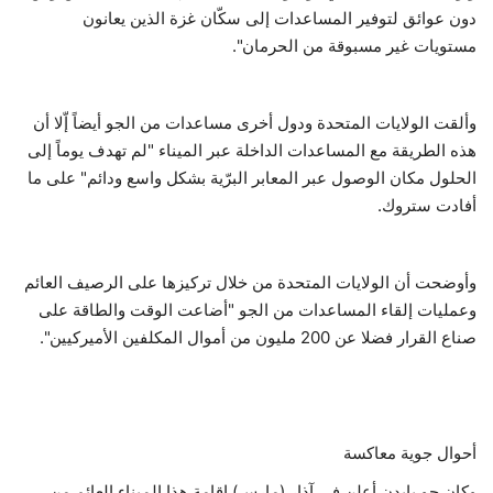
دون عوائق لتوفير المساعدات إلى سكّان غزة الذين يعانون
مستويات غير مسبوقة من الحرمان".
وألقت الولايات المتحدة ودول أخرى مساعدات من الجو أيضاً إّلا أن
هذه الطريقة مع المساعدات الداخلة عبر الميناء "لم تهدف يوماً إلى
الحلول مكان الوصول عبر المعابر البرّية بشكل واسع ودائم" على ما
أفادت ستروك.
وأوضحت أن الولايات المتحدة من خلال تركيزها على الرصيف العائم
وعمليات إلقاء المساعدات من الجو "أضاعت الوقت والطاقة على
صناع القرار فضلا عن 200 مليون من أموال المكلفين الأميركيين".
أحوال جوية معاكسة
وكان جو بايدن أعلن في آذار (مارس) إقامة هذا الميناء العائم من