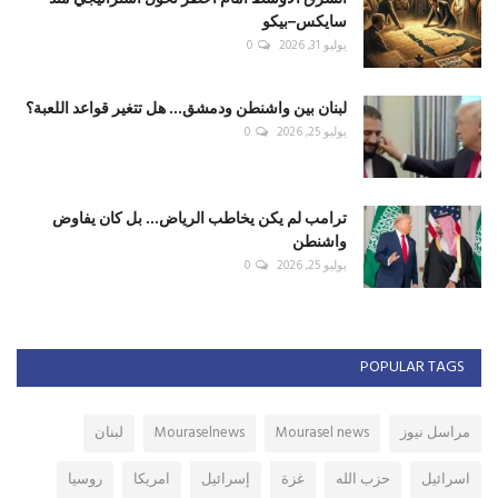
سايكس–بيكو
يوليو 31, 2026
0
لبنان بين واشنطن ودمشق... هل تتغير قواعد اللعبة؟
يوليو 25, 2026
0
ترامب لم يكن يخاطب الرياض... بل كان يفاوض
واشنطن
يوليو 25, 2026
0
POPULAR TAGS
مراسل نيوز
Mourasel news
Mouraselnews
لبنان
اسرائيل
حزب الله
غزة
إسرائيل
امريكا
روسيا