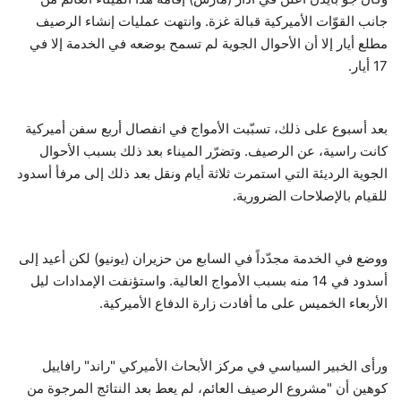
جانب القوّات الأميركية قبالة غزة. وانتهت عمليات إنشاء الرصيف
مطلع أيار إلا أن الأحوال الجوية لم تسمح بوضعه في الخدمة إلا في
17 أيار.
بعد أسبوع على ذلك، تسبّبت الأمواج في انفصال أربع سفن أميركية
كانت راسية، عن الرصيف. وتضرّر الميناء بعد ذلك بسبب الأحوال
الجوية الرديئة التي استمرت ثلاثة أيام ونقل بعد ذلك إلى مرفأ أسدود
للقيام بالإصلاحات الضرورية.
ووضع في الخدمة مجدّداً في السابع من حزيران (يونيو) لكن أعيد إلى
أسدود في 14 منه بسبب الأمواج العالية. واستؤنفت الإمدادات ليل
الأربعاء الخميس على ما أفادت زارة الدفاع الأميركية.
ورأى الخبير السياسي في مركز الأبحاث الأميركي "راند" رافاييل
كوهين أن "مشروع الرصيف العائم، لم يعط بعد النتائج المرجوة من