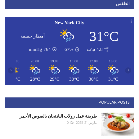
الطقس
New York City
31°C
أمطار خفيفة
4.8 م\ث
67%
764
mmHg
21:00
20:00
19:00
18:00
17:00
16:00
‹
›
C
27°C
28°C
29°C
30°C
30°C
31°C
POPULAR POSTS
طريقة عمل رولات الباذنجان بالصوص الأحمر
مارس 21, 2025
0