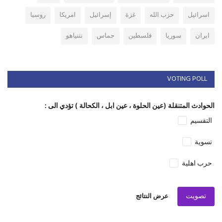
اسرائيل
حزب الله
غزة
إسرائيل
امريكا
روسيا
ايران
سوريا
فلسطين
حماس
نتنياهو
VOTING POLL
الحوادث المتنقلة (عين الحلوة ، عين ابل ، الكحالة ) تؤدي الى :
التقسيم
تسوية
حرب اهلية
تصويت
عرض النتائج