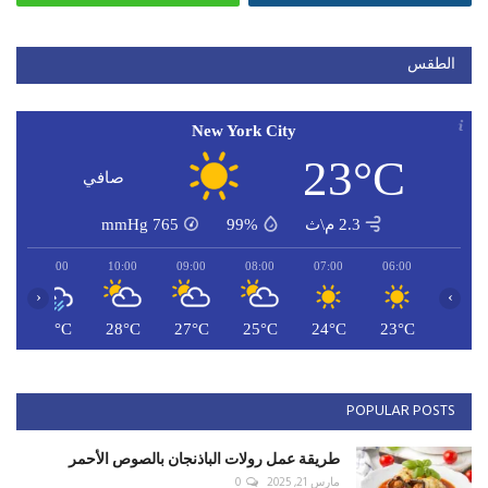
الطقس
New York City
23°C
صافي
2.3 م\ث
99%
765
mmHg
11:00
10:00
09:00
08:00
07:00
06:00
‹
›
C
29°C
28°C
27°C
25°C
24°C
23°C
POPULAR POSTS
طريقة عمل رولات الباذنجان بالصوص الأحمر
مارس 21, 2025
0