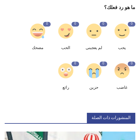
ما هو رد فعلك؟
0
0
0
0
يحب
لم يعجبنى
الحب
مضحك
0
0
0
غاضب
حزين
رائع
المنشورات ذات الصلة