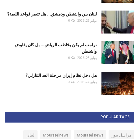
لبنان بين واشنطن ودمشق... هل تتغير قواعد اللعبة؟
يوليو 25, 2026
0
ترامب لم يكن يخاطب الرياض... بل كان يفاوض
واشنطن
يوليو 25, 2026
0
هل دخل نظام إيران مرحلة العد التنازلي؟
يوليو 24, 2026
0
POPULAR TAGS
مراسل نيوز
Mourasel news
Mouraselnews
لبنان