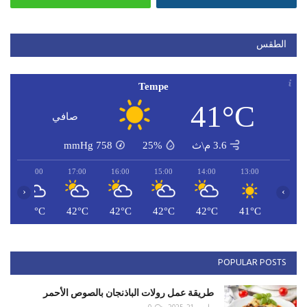
الطقس
Tempe
41°C
صافي
3.6 م\ث
25%
758
mmHg
18:00
17:00
16:00
15:00
14:00
13:00
‹
›
C
41°C
42°C
42°C
42°C
42°C
41°C
POPULAR POSTS
طريقة عمل رولات الباذنجان بالصوص الأحمر