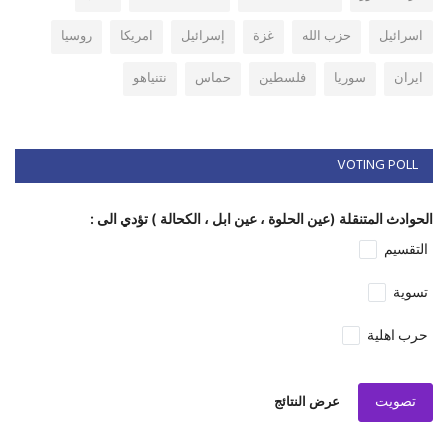
اسرائيل
حزب الله
غزة
إسرائيل
امريكا
روسيا
ايران
سوريا
فلسطين
حماس
نتنياهو
VOTING POLL
الحوادث المتنقلة (عين الحلوة ، عين ابل ، الكحالة ) تؤدي الى :
التقسيم
تسوية
حرب اهلية
تصويت
عرض النتائج