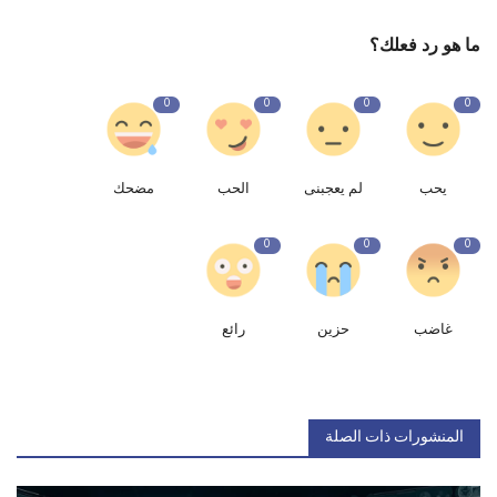
ما هو رد فعلك؟
0
0
0
0
يحب
لم يعجبنى
الحب
مضحك
0
0
0
غاضب
حزين
رائع
المنشورات ذات الصلة