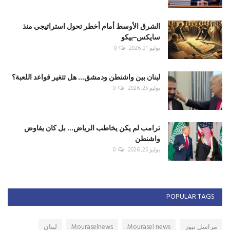
الشرق الأوسط أمام أخطر تحول استراتيجي منذ
سايكس–بيكو
يوليو 31, 2026
0
لبنان بين واشنطن ودمشق... هل تتغير قواعد اللعبة؟
يوليو 25, 2026
0
ترامب لم يكن يخاطب الرياض... بل كان يفاوض
واشنطن
يوليو 25, 2026
0
POPULAR TAGS
مراسل نيوز
Mourasel news
Mouraselnews
لبنان