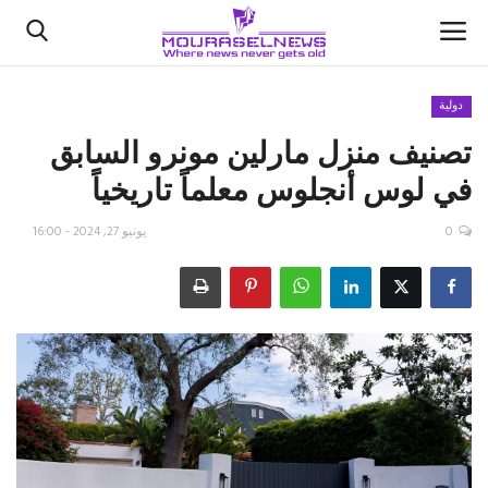
دولية
تصنيف منزل مارلين مونرو السابق
الأخبار
في لوس أنجلوس معلماً تاريخياً
كتّابنا
0
يونيو 27, 2024 - 16:00
السعودية
اقتصاد
علوم وتكنولوجيا
رياضة
فيديو