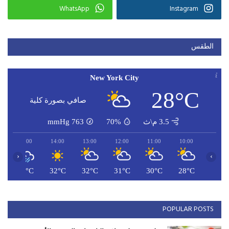
WhatsApp
Instagram
الطقس
New York City
28°C
صافي بصورة كلية
3.5 م\ث
70%
763
mmHg
15:00
14:00
13:00
12:00
11:00
10:00
‹
›
C
33°C
32°C
32°C
31°C
30°C
28°C
POPULAR POSTS