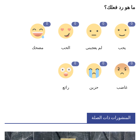
ما هو رد فعلك؟
0
0
0
0
يحب
لم يعجبنى
الحب
مضحك
0
0
0
غاضب
حزين
رائع
المنشورات ذات الصلة