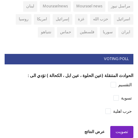
مراسل نيوز
Mourasel news
Mouraselnews
لبنان
اسرائيل
حزب الله
غزة
إسرائيل
امريكا
روسيا
ايران
سوريا
فلسطين
حماس
نتنياهو
VOTING POLL
الحوادث المتنقلة (عين الحلوة ، عين ابل ، الكحالة ) تؤدي الى :
التقسيم
تسوية
حرب اهلية
تصويت
عرض النتائج