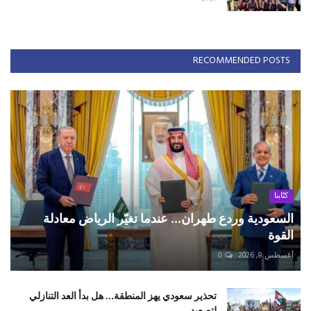
RECOMMENDED POSTS
كتّابنا
السعودية وردع طهران... عندما تغيّر الرياض معادلة
القوة
أغسطس 8, 2026
0
تحذير سعودي يهز المنطقة... هل بدأ العد التنازلي
لتصعيد ...