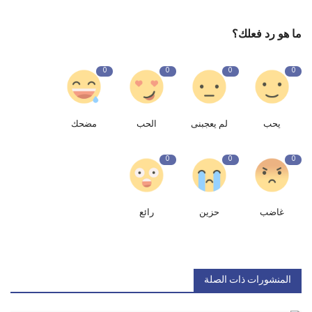
ما هو رد فعلك؟
0
0
0
0
يحب
لم يعجبنى
الحب
مضحك
0
0
0
غاضب
حزين
رائع
المنشورات ذات الصلة