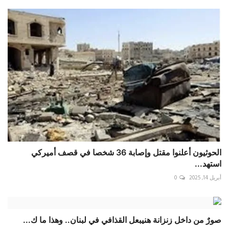
الحوثيون أعلنوا مقتل وإصابة 36 شخصا في قصف أميركي
استهد...
أبريل 14, 2025
0
صورٌ من داخل زنزانة هنيبعل القذافي في لبنان.. وهذا ما ك...