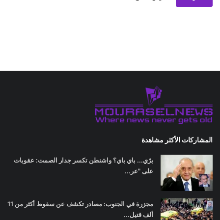
المشاركات الأكثر مشاهدة
برّي... باي باي؟ واشنطن تكسر جدار الصمت: عقوبات
على "عر...
مجزرة في الجنوب: مصادر تكشف عن سقوط أكثر من 11
ألف قتيل...