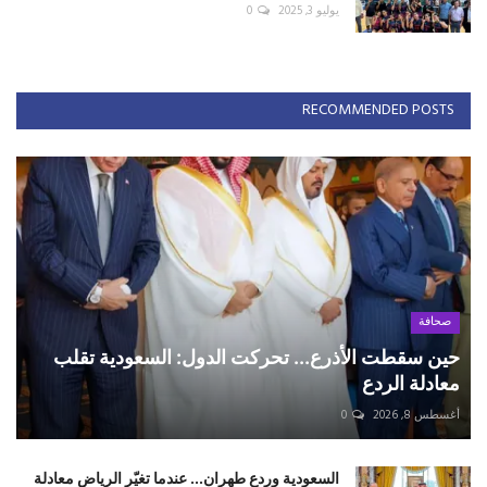
يوليو 3, 2025
0
RECOMMENDED POSTS
صحافة
حين سقطت الأذرع... تحركت الدول: السعودية تقلب
معادلة الردع
أغسطس 8, 2026
0
السعودية وردع طهران... عندما تغيّر الرياض معادلة