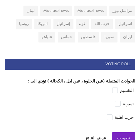
مراسل نيوز
Mourasel news
Mouraselnews
لبنان
اسرائيل
حزب الله
غزة
إسرائيل
امريكا
روسيا
ايران
سوريا
فلسطين
حماس
نتنياهو
VOTING POLL
الحوادث المتنقلة (عين الحلوة ، عين ابل ، الكحالة ) تؤدي الى :
التقسيم
تسوية
حرب اهلية
تصويت
عرض النتائج