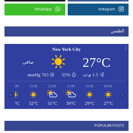
WhatsApp
Instagram
الطقس
New York City
27°C
صافي
1.5 م\ث
55%
763
mmHg
14:00
13:00
12:00
11:00
10:00
09:00
‹
›
C
33°C
32°C
31°C
30°C
29°C
27°C
POPULAR POSTS