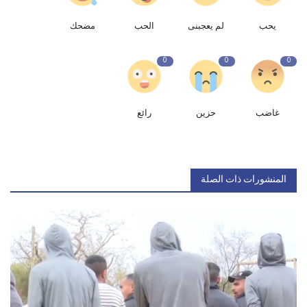
يحب
لم يعجبنى
الحب
مضحك
0
0
0
غاضب
حزين
رائع
المنشورات ذات الصلة