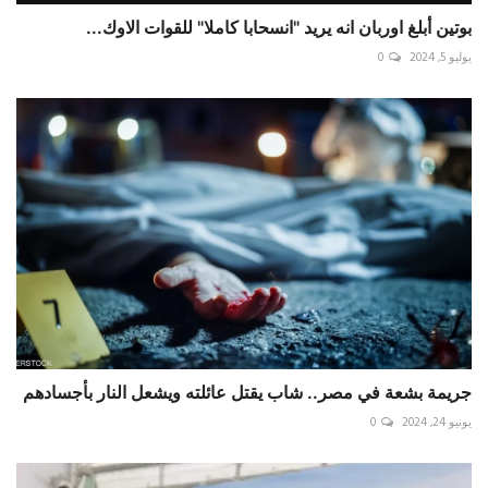
بوتين أبلغ اوربان انه يريد "انسحابا كاملا" للقوات الاوك...
يوليو 5, 2024
0
جريمة بشعة في مصر.. شاب يقتل عائلته ويشعل النار بأجسادهم
يونيو 24, 2024
0