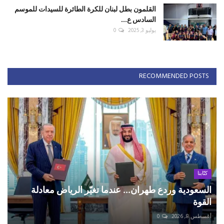
القلمون بطل لبنان للكرة الطائرة للسيدات للموسم
السادس ع...
يوليو 3, 2025
0
RECOMMENDED POSTS
كتّابنا
السعودية وردع طهران... عندما تغيّر الرياض معادلة
القوة
أغسطس 8, 2026
0