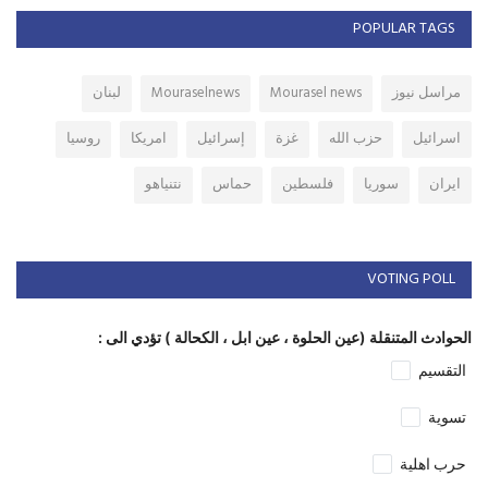
POPULAR TAGS
مراسل نيوز
Mourasel news
Mouraselnews
لبنان
اسرائيل
حزب الله
غزة
إسرائيل
امريكا
روسيا
ايران
سوريا
فلسطين
حماس
نتنياهو
VOTING POLL
الحوادث المتنقلة (عين الحلوة ، عين ابل ، الكحالة ) تؤدي الى :
التقسيم
تسوية
حرب اهلية