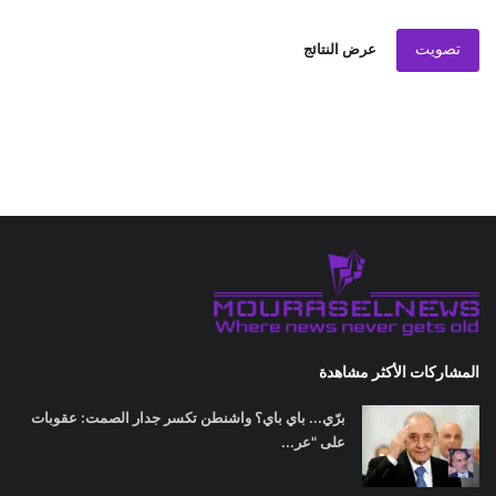
تصويت
عرض النتائج
المشاركات الأكثر مشاهدة
برّي... باي باي؟ واشنطن تكسر جدار الصمت: عقوبات
على "عر...