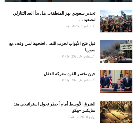
تحذير سعودي يهز المنطقة... هل بدأ العد التنازلي
لتصعيد ...
أغسطس 7, 2026
0
قبل فتح الأبواب لحزب الله... افتحوها لمن وقف مع
سوريا
أغسطس 6, 2026
0
حين تخسر القوة معركة العقل
أغسطس 4, 2026
0
الشرق الأوسط أمام أخطر تحول استراتيجي منذ
سايكس–بيكو
يوليو 31, 2026
0