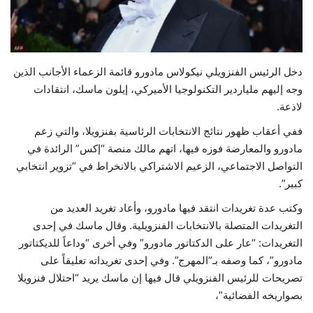
حياة
دخل الرئيس الفنزويلي نيكولاس مادورو قائمة الزعماء الأجانب الذين
وجه إليهم ملياردير التكنولوجيا الأميركي، إيلون ماسك، انتقادات
لاذعة.
ففي أعقاب ظهور نتائج الانتخابات الرئاسية بفنزويلا، والتي زعم
مادورو والمعارضة فوزه فيها، اتهم مالك منصة “إكس” الرائدة في
التواصل الاجتماعي، الزعيم الاشتراكي بالانخراط في “تزوير انتخابي
كبير”.
وكتب عدة تغريدات انتقد فيها مادورو، وأعاد تغريد العديد من
التغريدات المتصلة بالانتخابات الفنزويلية. وقال ماسك في إحدى
التغريدات: “عار على الدكتاتور مادورو” وفي أخرى “وداعاً للديكتاتور
مادورو”، كما وصفه بـ”المهرج”. وفي إحدى تغريداته تعليقاً على
تصريحات للرئيس الفنزويلي قال فيها إن ماسك يريد “احتلال فنزويلا
بصواريخه الفضائية”،