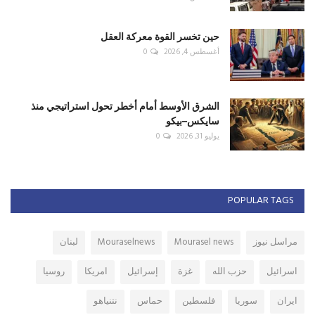
حين تخسر القوة معركة العقل
أغسطس 4, 2026
0
الشرق الأوسط أمام أخطر تحول استراتيجي منذ
سايكس–بيكو
يوليو 31, 2026
0
POPULAR TAGS
مراسل نيوز
Mourasel news
Mouraselnews
لبنان
اسرائيل
حزب الله
غزة
إسرائيل
امريكا
روسيا
ايران
سوريا
فلسطين
حماس
نتنياهو