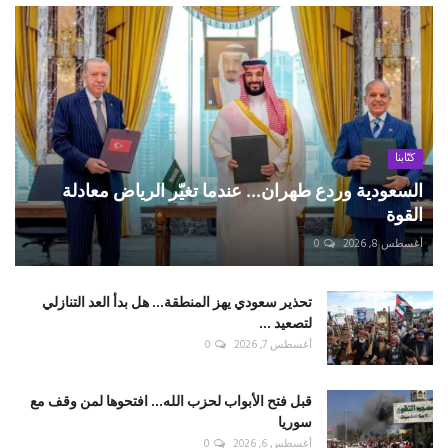
كتّابنا
السعودية وردع طهران... عندما تغيّر الرياض معادلة
القوة
أغسطس 8, 2026
0
تحذير سعودي يهز المنطقة... هل بدأ العد التنازلي
لتصعيد ...
أغسطس 7, 2026
0
قبل فتح الأبواب لحزب الله... افتحوها لمن وقف مع
سوريا
أغسطس 6, 2026
0