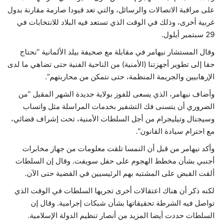
على مراقبة الاتصالات والرسائل، والتي تعد قيودا صارمة مقارنة بدول
غربية أخرى، وذلك في الوقت الذي تستعد فيه البلاد للانتخابات في
29 سبتمبر أيلول.
وقال المستشار نيهامر في مقابلة مع صحيفة بيلد الألمانية “نحتاج
حقا إلى تطوير أجهزتنا (الأمنية) من الناحية الفنية حتى تضاهي ما لدى
الإرهابيين والجريمة المنظمة، حتى نتمكن من محاربتهم”.
وأضاف نيهامر، الذي يسعى للفوز بولاية جديدة الشهر المقبل “من
الضروري أن يتسنى فك التشفير بخدمات المراسلة مثل واتساب
وسيجنال وتيليجرام من أجل السلطات الأمنية، تحت إشراف قضائي،
مع احترام سيادة القانون”.
وأكد نيهامر من قبل أن النمسا تلقت معلومات من جهاز مخابرات
أجنبي بشأن مخطط الهجوم على حفل سويفت. وقال إن السلطات
ألقت القبض على المشتبه بهم الرئيسيين في القضية حتى الآن.
لكنه ذكر أن هناك اعتقالات أخرى تجريها السلطات في الوقت الذي
تواصل فيه الشرطة تحقيقاتها بشأن شبكات إجرامية. وقال إن
السلطات حددت أيضا المزيد من أنصار تنظيم الدولة الإسلامية.