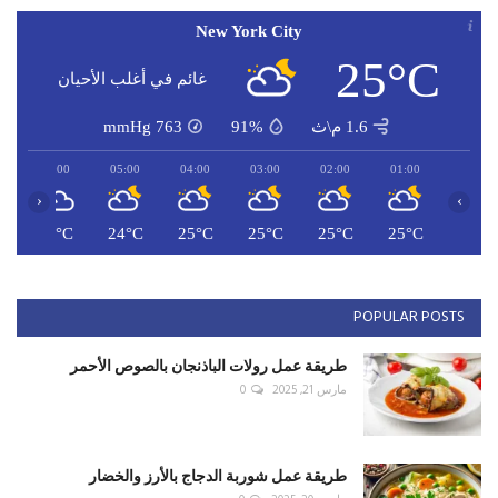
New York City
25°C
غائم في أغلب الأحيان
1.6 م\ث
91%
763
mmHg
06:00
05:00
04:00
03:00
02:00
01:00
‹
›
C
24°C
24°C
25°C
25°C
25°C
25°C
POPULAR POSTS
طريقة عمل رولات الباذنجان بالصوص الأحمر
مارس 21, 2025
0
طريقة عمل شوربة الدجاج بالأرز والخضار