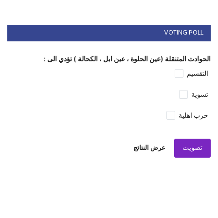
VOTING POLL
الحوادث المتنقلة (عين الحلوة ، عين ابل ، الكحالة ) تؤدي الى :
التقسيم
تسوية
حرب اهلية
تصويت
عرض النتائج