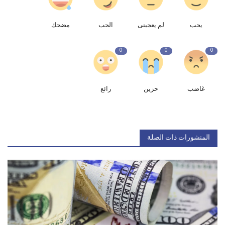
يحب
لم يعجبنى
الحب
مضحك
0
0
0
غاضب
حزين
رائع
المنشورات ذات الصلة