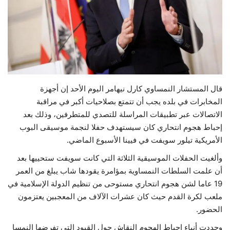
حياة
قال المستشار النمساوي كارل نيهامر اليوم الأحد إن أجهزة
المخابرات في بلده يجب أن تتمتع بصلاحيات أكبر في مراقبة
الاتصالات عبر تطبيقات المراسلة للتصدي للمتطرفين، وذلك بعد
إحباط هجوم انتحاري كان سيستهدف حفلا لنجمة موسيقى البوب
الأمريكية تيلور سويفت في فيينا الأسبوع الماضي.
وألغيت الحفلات الموسيقية الثلاثة التي كانت سويفت ستحييها بعد
أن علمت السلطات النمساوية بمؤامرة يقودها شاب يبلغ من العمر
19 عاما لشن هجوم انتحاري مستوحى من تنظيم الدولة الإسلامية في
ملعب لكرة القدم حيث كان عشرات الآلاف من المعجبين يعتزمون
الحضور.
وجددت أنباء إحباط الهجوم النقاش حول القيود التي تفرضها النمسا