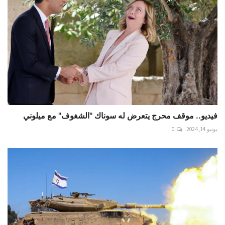
فيديو.. موقف محرج يتعرض له سوناك "الشغوف" مع ميلوني
يونيو 14, 2024
0