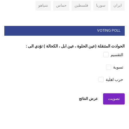
ايران
سوريا
فلسطين
حماس
نتنياهو
VOTING POLL
الحوادث المتنقلة (عين الحلوة ، عين ابل ، الكحالة ) تؤدي الى :
التقسيم
تسوية
حرب اهلية
تصويت
عرض النتائج