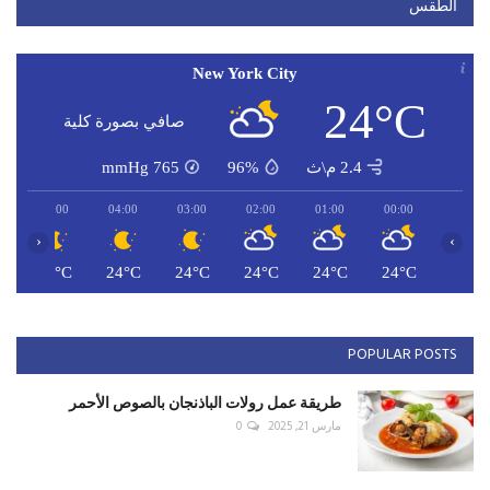
الطقس
New York City
24°C
صافي بصورة كلية
2.4 م\ث
96%
765
mmHg
05:00
04:00
03:00
02:00
01:00
00:00
‹
›
C
24°C
24°C
24°C
24°C
24°C
24°C
POPULAR POSTS
طريقة عمل رولات الباذنجان بالصوص الأحمر
مارس 21, 2025
0