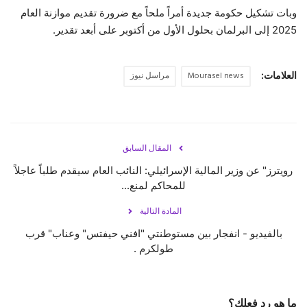
وبات تشكيل حكومة جديدة أمراً ملحاً مع ضرورة تقديم موازنة العام
2025 إلى البرلمان بحلول الأول من أكتوبر على أبعد تقدير.
العلامات:
Mourasel news
مراسل نيوز
المقال السابق
رويترز" عن وزير المالية الإسرائيلي: النائب العام سيقدم طلباً عاجلاً
للمحاكم لمنع...
المادة التالية
بالفيديو - انفجار بين مستوطنتي "افني حيفتس" وعناب" قرب
ما هو رد فعلك؟