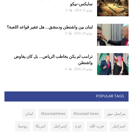
سايكس–بيكو
يوليو 31, 2026
0
لبنان بين واشنطن ودمشق... هل تتغير قواعد اللعبة؟
يوليو 25, 2026
0
ترامب لم يكن يخاطب الرياض... بل كان يفاوض
واشنطن
يوليو 25, 2026
0
POPULAR TAGS
مراسل نيوز
Mourasel news
Mouraselnews
لبنان
اسرائيل
حزب الله
غزة
إسرائيل
امريكا
روسيا