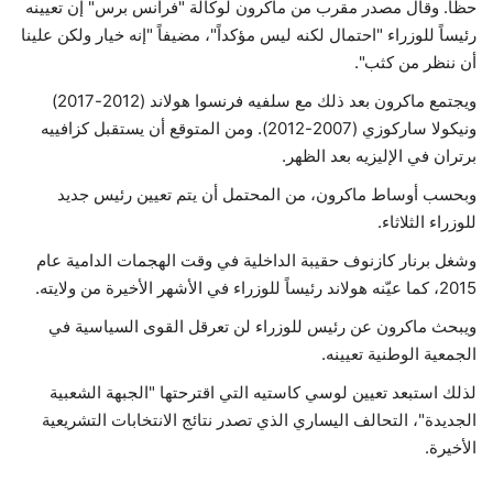
حظاً. وقال مصدر مقرب من ماكرون لوكالة "فرانس برس" إن تعيينه
رئيساً للوزراء "احتمال لكنه ليس مؤكداً"، مضيفاً "إنه خيار ولكن علينا
أن ننظر من كثب".
ويجتمع ماكرون بعد ذلك مع سلفيه فرنسوا هولاند (2012-2017)
ونيكولا ساركوزي (2007-2012). ومن المتوقع أن يستقبل كزافييه
برتران في الإليزيه بعد الظهر.
وبحسب أوساط ماكرون، من المحتمل أن يتم تعيين رئيس جديد
للوزراء الثلاثاء.
وشغل برنار كازنوف حقيبة الداخلية في وقت الهجمات الدامية عام
2015، كما عيّنه هولاند رئيساً للوزراء في الأشهر الأخيرة من ولايته.
ويبحث ماكرون عن رئيس للوزراء لن تعرقل القوى السياسية في
الجمعية الوطنية تعيينه.
لذلك استبعد تعيين لوسي كاستيه التي اقترحتها "الجبهة الشعبية
الجديدة"، التحالف اليساري الذي تصدر نتائج الانتخابات التشريعية
الأخيرة.