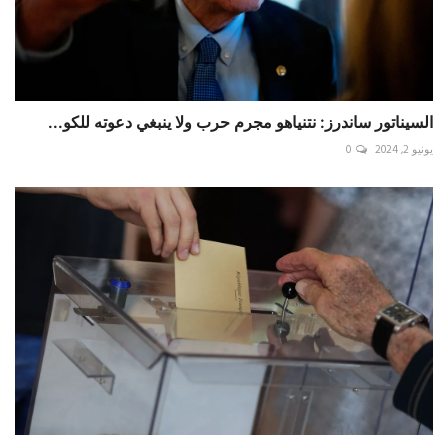
السيناتور ساندرز: نتنياهو مجرم حرب ولا ينبغي دعوته للكو...
يونيو 2, 2024
0