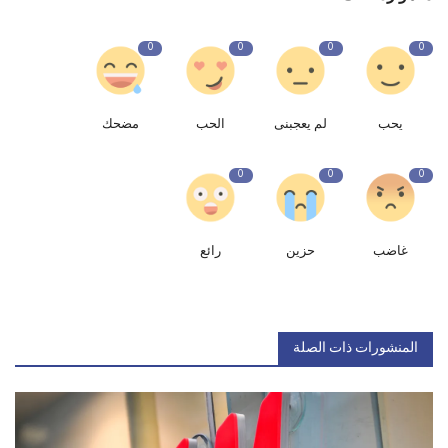
0
0
0
0
يحب
لم يعجبنى
الحب
مضحك
0
0
0
غاضب
حزين
رائع
المنشورات ذات الصلة