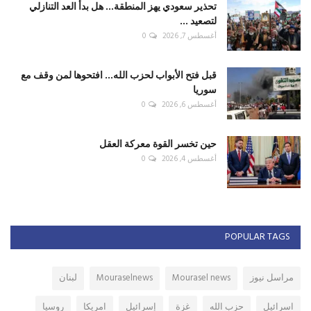
تحذير سعودي يهز المنطقة... هل بدأ العد التنازلي
لتصعيد ...
أغسطس 7, 2026
0
قبل فتح الأبواب لحزب الله... افتحوها لمن وقف مع
سوريا
أغسطس 6, 2026
0
حين تخسر القوة معركة العقل
أغسطس 4, 2026
0
POPULAR TAGS
مراسل نيوز
Mourasel news
Mouraselnews
لبنان
اسرائيل
حزب الله
غزة
إسرائيل
امريكا
روسيا