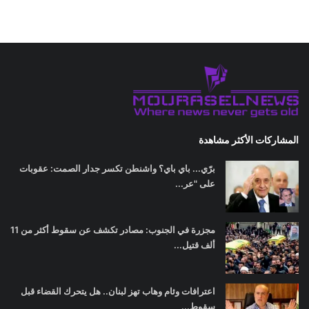
المشاركات الأكثر مشاهدة
برّي... باي باي؟ واشنطن تكسر جدار الصمت: عقوبات
على "عر...
مجزرة في الجنوب: مصادر تكشف عن سقوط أكثر من 11
ألف قتيل...
اعترافات وئام وهاب تهز لبنان.. هل يتحرك القضاء قبل
سقوط...