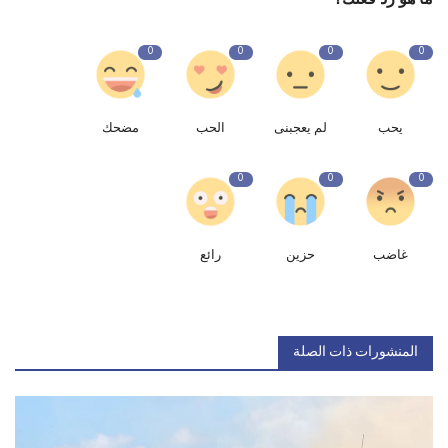
0
0
0
0
يحب
لم يعجبنى
الحب
مضحك
0
0
0
غاضب
حزين
رائع
المنشورات ذات الصلة