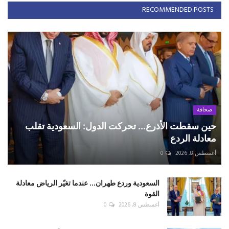
RECOMMENDED POSTS
صحافة
حين سقطت الأذرع... تحركت الدول: السعودية تقلب
معادلة الردع
أغسطس 8, 2026
0
السعودية وردع طهران... عندما تغيّر الرياض معادلة
القوة
أغسطس 8, 2026
0