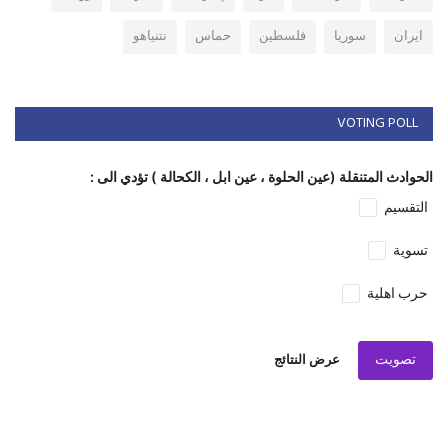
ايران
سوريا
فلسطين
حماس
نتنياهو
VOTING POLL
الحوادث المتنقلة (عين الحلوة ، عين ابل ، الكحالة ) تؤدي الى :
التقسيم
تسوية
حرب اهلية
تصويت
عرض النتائج