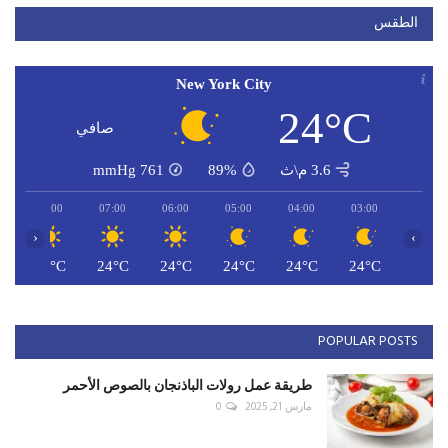
الطقس
New York City
24°C
صافي
3.6 م\ث
89%
761
mmHg
08:00
07:00
06:00
05:00
04:00
03:00
‹
›
C
25°C
24°C
24°C
24°C
24°C
24°C
POPULAR POSTS
طريقة عمل رولات الباذنجان بالصوص الأحمر
مارس 21, 2025
0