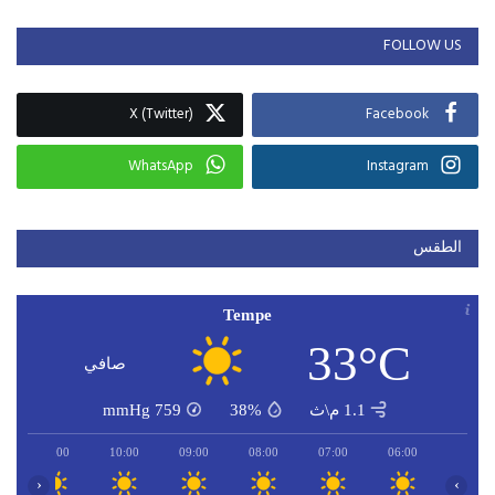
FOLLOW US
X (Twitter)
Facebook
WhatsApp
Instagram
الطقس
Tempe
33°C
صافي
1.1 م\ث
38%
759
mmHg
11:00
10:00
09:00
08:00
07:00
06:00
‹
›