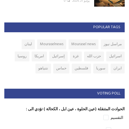
يوليو 31, 2026
0
POPULAR TAGS
مراسل نيوز
Mourasel news
Mouraselnews
لبنان
اسرائيل
حزب الله
غزة
إسرائيل
امريكا
روسيا
ايران
سوريا
فلسطين
حماس
نتنياهو
VOTING POLL
الحوادث المتنقلة (عين الحلوة ، عين ابل ، الكحالة ) تؤدي الى :
التقسيم