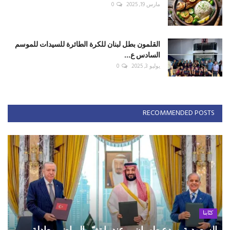
مارس 19, 2025
0
القلمون بطل لبنان للكرة الطائرة للسيدات للموسم
السادس ع...
يوليو 3, 2025
0
RECOMMENDED POSTS
كتّابنا
السعودية وردع طهران... عندما تغيّر الرياض معادلة