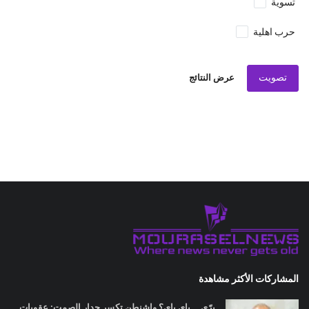
تسوية
حرب اهلية
تصويت
عرض النتائج
المشاركات الأكثر مشاهدة
برّي... باي باي؟ واشنطن تكسر جدار الصمت: عقوبات