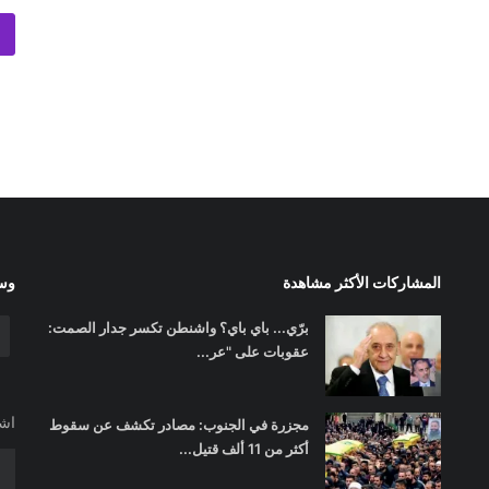
المشاركات الأكثر مشاهدة
وسا
برّي... باي باي؟ واشنطن تكسر جدار الصمت:
عقوبات على "عر...
اشت
مجزرة في الجنوب: مصادر تكشف عن سقوط
أكثر من 11 ألف قتيل...