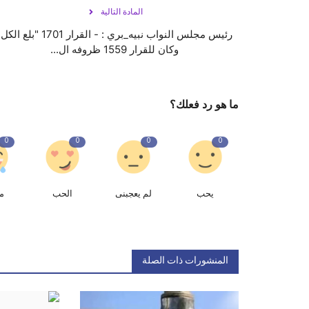
المادة التالية
رئيس مجلس النواب ‎نبيه_بري : - القرار 1701 "بلع ا
وكان للقرار 1559 ظروفه ال...
ما هو رد فعلك؟
0
0
0
0
يحب
لم يعجبنى
الحب
م
المنشورات ذات الصلة