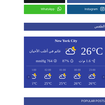
WhatsApp
Instagram
الطقس
New York City
26°C
غائم في أغلب الأحيان
1.6 م\ث
87%
764
mmHg
05:00
04:00
03:00
02:00
01:00
00:00
23:00
‹
›
24°C
25°C
25°C
25°C
25°C
26°C
26°C
POPULAR POSTS