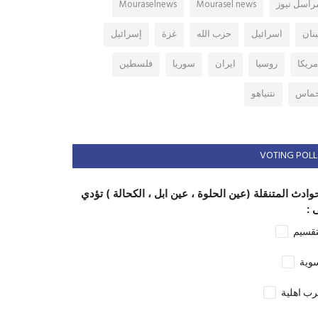
راسل نيوز
Mourasel news
Mouraselnews
بنان
اسرائيل
حزب الله
غزة
إسرائيل
مريكا
روسيا
ايران
سوريا
فلسطين
ماس
نتنياهو
VOTING POLL
وادث المتنقلة (عين الحلوة ، عين ابل ، الكحالة ) تؤدي
 :
تقسيم
وية
ب اهلية