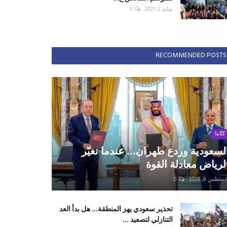
يوليو 3, 2025
0
RECOMMENDED POSTS
كتّابنا
لسعودية وردع طهران... عندما تغيّر
لرياض معادلة القوة
سطس 8, 2026
0
تحذير سعودي يهز المنطقة... هل بدأ العد
التنازلي لتصعيد ...