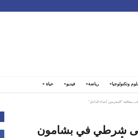
Track all markets on TradingView
لوم وتكنولوجيا
رياضة
فيديو
حياة
بمعاقبة “المجرمين أعداء الداخل”
على شرطي في بشامون