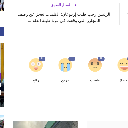
المقال السابق
لكل"
الرئيس رجب طيب إردوغان: الكلمات تعجز عن وصف
المجازر التي وقعت في غزة طيلة العام ...
0
0
0
ضحك
غاضب
حزين
رائع
ا
ا
أغ