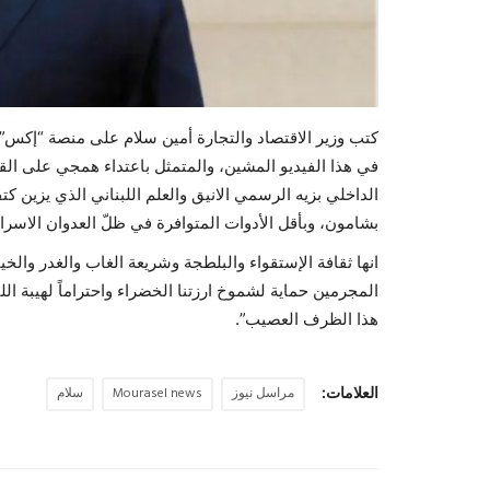
كتب وزير الاقتصاد والتجارة أمين سلام على منصة “إكس”
في هذا الفيديو المشين، والمتمثل باعتداء همجي على ال
الداخلي بزيه الرسمي الانيق والعلم اللبناني الذي يزين ك
بشامون، وبأقل الأدوات المتوافرة في ظلّ العدوان الاسرائي
‏انها ثقافة الإستقواء والبلطجة وشريعة الغاب والغدر والخيا
المجرمين حماية لشموخ ارزتنا الخضراء واحتراماً لهيبة الل
هذا الظرف العصيب”.
العلامات:
مراسل نيوز
Mourasel news
سلام