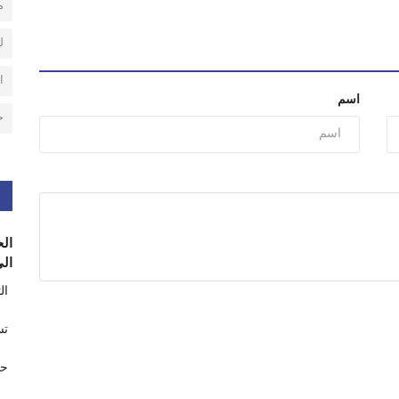
م
ل
ا
اسم
ح
الح
الى
ال
تس
حر