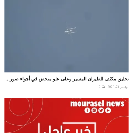
تحليق مكثف للطيران المسير وعلى علو منخض في أجواء ⁧‫صور‬...
نوفمبر 23, 2024
0