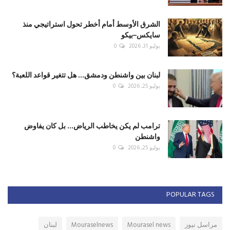
الشرق الأوسط أمام أخطر تحول استراتيجي منذ
سايكس–بيكو
يوليو 31, 2026
0
لبنان بين واشنطن ودمشق... هل تتغير قواعد اللعبة؟
يوليو 25, 2026
0
ترامب لم يكن يخاطب الرياض... بل كان يفاوض
واشنطن
يوليو 25, 2026
0
POPULAR TAGS
مراسل نيوز
Mourasel news
Mouraselnews
لبنان