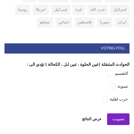
اسرائيل
حزب الله
غزة
إسرائيل
امريكا
روسيا
ايران
سوريا
فلسطين
حماس
نتنياهو
VOTING POLL
الحوادث المتنقلة (عين الحلوة ، عين ابل ، الكحالة ) تؤدي الى :
التقسيم
تسوية
حرب اهلية
تصويت
عرض النتائج