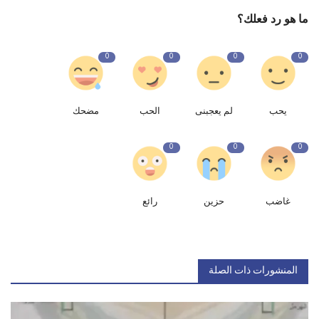
ما هو رد فعلك؟
0
0
0
0
يحب
لم يعجبنى
الحب
مضحك
0
0
0
غاضب
حزين
رائع
المنشورات ذات الصلة