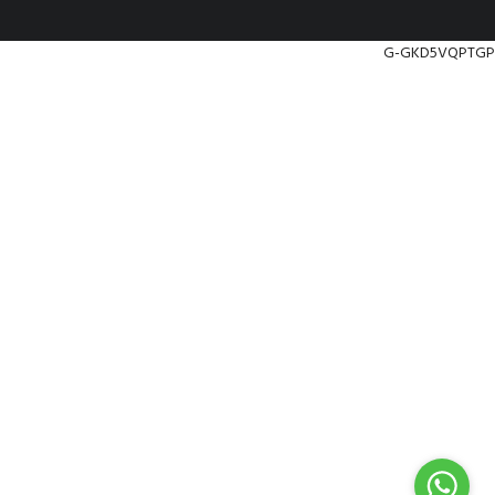
G-GKD5VQPTGP