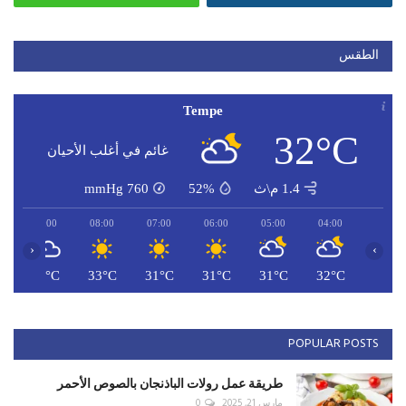
الطقس
Tempe
32°C
غائم في أغلب الأحيان
1.4 م\ث
52%
760
mmHg
09:00
08:00
07:00
06:00
05:00
04:00
‹
›
C
35°C
33°C
31°C
31°C
31°C
32°C
POPULAR POSTS
طريقة عمل رولات الباذنجان بالصوص الأحمر
مارس 21, 2025
0