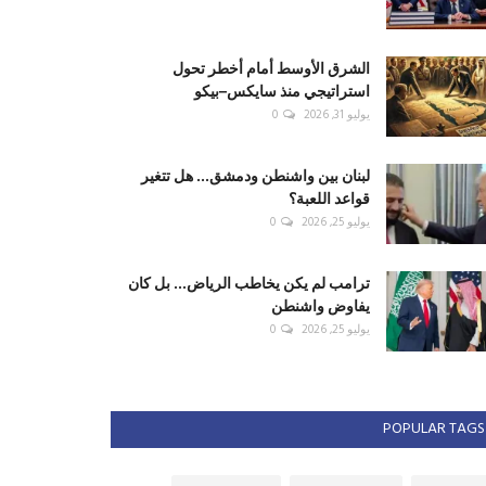
الشرق الأوسط أمام أخطر تحول
استراتيجي منذ سايكس–بيكو
يوليو 31, 2026
0
لبنان بين واشنطن ودمشق... هل تتغير
قواعد اللعبة؟
يوليو 25, 2026
0
ترامب لم يكن يخاطب الرياض... بل كان
يفاوض واشنطن
يوليو 25, 2026
0
POPULAR TAGS