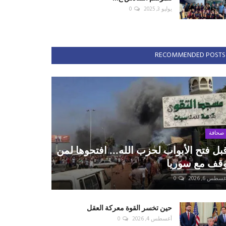
يوليو 3, 2025
0
RECOMMENDED POSTS
صحافة
بل فتح الأبواب لحزب الله... افتحوها لمن
قف مع سوريا
سطس 6, 2026
0
حين تخسر القوة معركة العقل
أغسطس 4, 2026
0