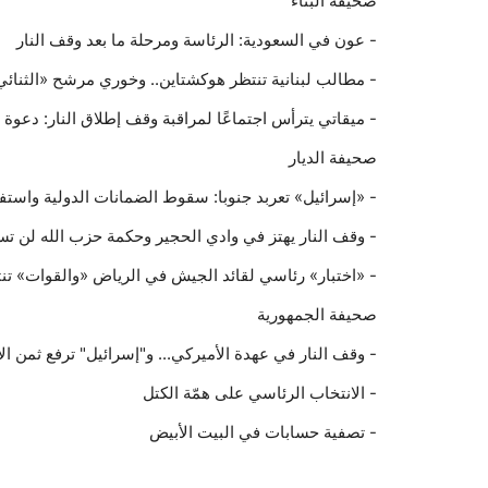
صحيفة البناء
- عون في السعودية: الرئاسة ومرحلة ما بعد وقف النار
- مطالب لبنانية تنتظر هوكشتاين.. وخوري مرشح «الثنائ
- ميقاتي يترأس اجتماعًا لمراقبة وقف إطلاق النار: دعو
صحيفة الديار
- «إسرائيل» تعربد جنوبا: سقوط الضمانات الدولية واستفز
- وقف النار يهتز في وادي الحجير وحكمة حزب الله لن تس
- «اختبار» رئاسي لقائد الجيش في الرياض «والقوات» تنت
صحيفة الجمهورية
- وقف النار في عهدة الأميركي... و"إسرائيل" ترفع ثمن ا
- الانتخاب الرئاسي على همّة الكتل
- تصفية حسابات في البيت الأبيض