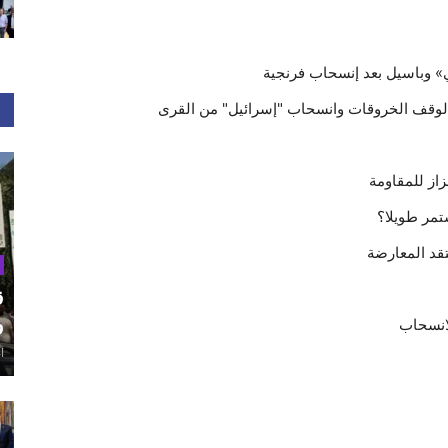
ي» وباسيل بعد إنسحاب فرنجية
ة لوقف الخروقات وانسحاب "إسرائيل" من القرى
از للمقاومة
تمر طويلا؟
قد المعارضة
ق
و
لانسحاب
أغ