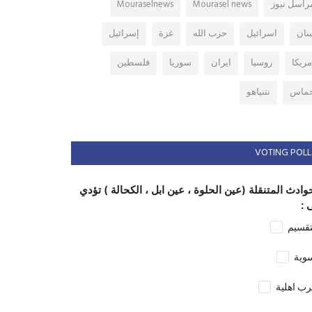
راسل نيوز
Mourasel news
Mouraselnews
بنان
اسرائيل
حزب الله
غزة
إسرائيل
مريكا
روسيا
ايران
سوريا
فلسطين
ماس
نتنياهو
VOTING POLL
وادث المتنقلة (عين الحلوة ، عين ابل ، الكحالة ) تؤدي
 :
تقسيم
وية
ب اهلية