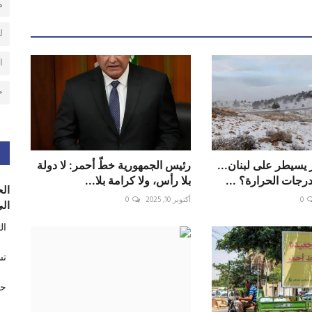
م
ل
ا
ح
سيطر على لبنان...
رئيس الجمهورية خطّ أحمر: لا دولة
جات الحرارة؟ ...
بلا رأس، ولا كرامة بلا...
الح
0
أكتوبر 10, 2025
0
الى
ال
تس
حر