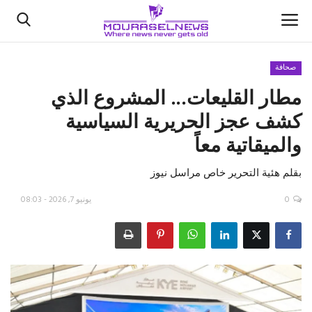
صحافة
مطار القليعات... المشروع الذي
الأخبار
كشف عجز الحريرية السياسية
كتّابنا
والميقاتية معاً
السعودية
بقلم ه‍ئية التحرير خاص مراسل نيوز
اقتصاد
0
يونيو 7, 2026 - 08:03
علوم وتكنولوجيا
رياضة
فيديو