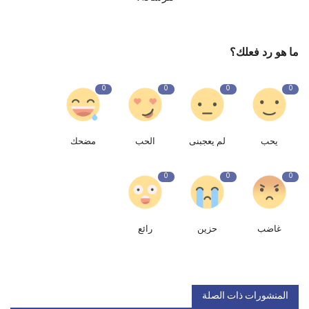
ما هو رد فعلك؟
0
0
0
0
يحب
لم يعجبنى
الحب
مضحك
0
0
0
غاضب
حزين
رائع
المنشورات ذات الصلة