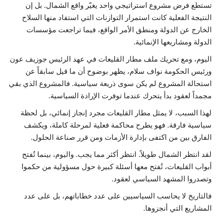
تستطع فرض مشروع استراتيجي واحد يغيّر واقع الشمال. بل إن
النتيجة الفعلية كانت استمرار التوازنات التي استفاد منها السلاح
الخارج عن الدولة ومنطق الأمر الواقع، فيما تراجعت مؤسسات
الدولة ومشاريعها الإنمائية.
اليوم، ومع تحريك ملف مطار القليعات في عهد الرئيس جوزيف عون
ورئيس الحكومة نواف سلام، يظهر بوضوح أن ما قيل سابقاً عن
استحالة المشروع لم يكن سوى ذريعة سياسية. فالمشروع الذي بقي
مجمداً لعقود بدأ يتحرك عندما توفرت الإرادة السياسية.
لهذا السبب، لا يمثل مطار القليعات مجرد إنجاز إنمائي، بل لحظة
سياسية فارقة. فهو يطرح محاكمة فعلية لمرحلة كاملة، ويكشف
الفارق بين من اكتفى بإدارة الأزمات ومن قرر صناعة الحلول.
لقد انتظر الشمال طويلاً. انتظر أكثر مما يجب. واليوم، بينما تُفتح
أبواب القليعات، تُفتح معها أسئلة كبيرة حول مسؤولية من حكموا
وتصدروا المشهد السياسي لعقود.
فالتاريخ لا يحاسب السياسيين على عدد خطاباتهم، بل على عدد
المشاريع التي أنجزوها.