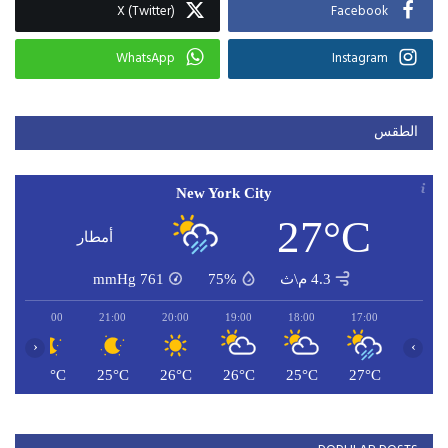
X (Twitter)
Facebook
WhatsApp
Instagram
الطقس
New York City
27°C
أمطار
4.3 م\ث
75%
761
mmHg
22:00
21:00
20:00
19:00
18:00
17:00
‹
›
C
25°C
25°C
26°C
26°C
25°C
27°C