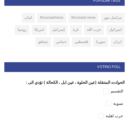
POPULAR TAGS
مراسل نيوز
Mourasel news
Mouraselnews
لبنان
اسرائيل
حزب الله
غزة
إسرائيل
امريكا
روسيا
ايران
سوريا
فلسطين
حماس
نتنياهو
VOTING POLL
الحوادث المتنقلة (عين الحلوة ، عين ابل ، الكحالة ) تؤدي الى :
التقسيم
تسوية
حرب اهلية