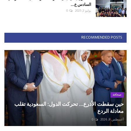
السادس ع...
يوليو 3, 2025
0
RECOMMENDED POSTS
صحافة
حين سقطت الأذرع... تحركت الدول: السعودية تقلب
معادلة الردع
أغسطس 8, 2026
0