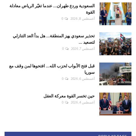
السعودية وردع طهران... عندما تغيّر الرياض معادلة
القوة
أغسطس 8, 2026
0
تحذير سعودي يهز المنطقة... هل بدأ العد التنازلي
لتصعيد ...
أغسطس 7, 2026
0
قبل فتح الأبواب لحزب الله... افتحوها لمن وقف مع
سوريا
أغسطس 6, 2026
0
حين تخسر القوة معركة العقل
أغسطس 4, 2026
0