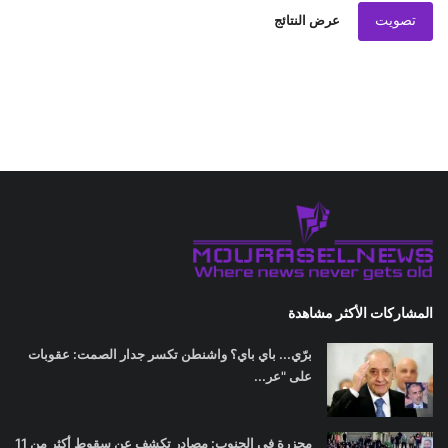
تصويت
عرض النتائج
المشاركات الأكثر مشاهدة
برّي... باي باي؟ واشنطن تكسر جدار الصمت: عقوبات
على "عر...
مجزرة في الجنوب: مصادر تكشف عن سقوط أكثر من 11