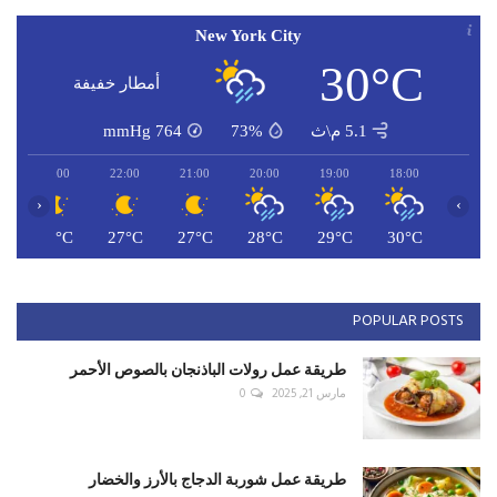
New York City
30°C
أمطار خفيفة
5.1 م\ث
73%
764
mmHg
23:00
22:00
21:00
20:00
19:00
18:00
‹
›
C
26°C
27°C
27°C
28°C
29°C
30°C
POPULAR POSTS
طريقة عمل رولات الباذنجان بالصوص الأحمر
مارس 21, 2025
0
طريقة عمل شوربة الدجاج بالأرز والخضار