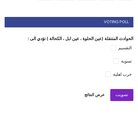
VOTING POLL
الحوادث المتنقلة (عين الحلوة ، عين ابل ، الكحالة ) تؤدي الى :
التقسيم
تسوية
حرب اهلية
تصويت
عرض النتائج