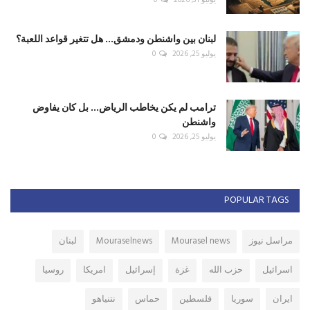
لبنان بين واشنطن ودمشق... هل تتغير قواعد اللعبة؟
يوليو 25, 2026
0
ترامب لم يكن يخاطب الرياض... بل كان يفاوض
واشنطن
يوليو 25, 2026
0
POPULAR TAGS
مراسل نيوز
Mourasel news
Mouraselnews
لبنان
اسرائيل
حزب الله
غزة
إسرائيل
امريكا
روسيا
ايران
سوريا
فلسطين
حماس
نتنياهو