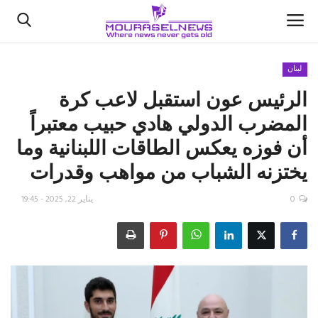
لبنان
الرئيس عون استقبل لاعب كرة
الأخبار
المضرب الدولي هادي حبيب معتبراً
كتّابنا
أن فوزه يعكس الطاقات اللبنانية وما
يختزنه الشباب من مواهب وقدرات
السعودية
0
يناير 22, 2025 - 19:45
اقتصاد
علوم وتكنولوجيا
رياضة
فيديو