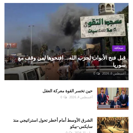
صحافة
قبل فتح الأبواب لحزب الله... افتحوها لمن وقف مع
سوريا
أغسطس 6, 2026
0
حين تخسر القوة معركة العقل
أغسطس 4, 2026
0
الشرق الأوسط أمام أخطر تحول استراتيجي منذ
سايكس–بيكو
يوليو 31, 2026
0