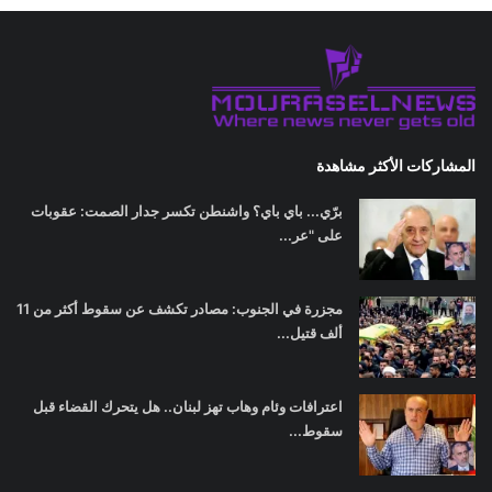
المشاركات الأكثر مشاهدة
برّي... باي باي؟ واشنطن تكسر جدار الصمت: عقوبات
على "عر...
مجزرة في الجنوب: مصادر تكشف عن سقوط أكثر من 11
ألف قتيل...
اعترافات وئام وهاب تهز لبنان.. هل يتحرك القضاء قبل
سقوط...