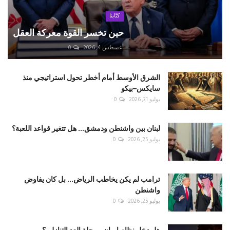
كتّابنا
حين تخسر القوة معركة العقل
أغسطس 4, 2026
0
الشرق الأوسط أمام أخطر تحول استراتيجي منذ
سايكس–بيكو
يوليو 31, 2026
0
لبنان بين واشنطن ودمشق... هل تتغير قواعد اللعبة؟
يوليو 25, 2026
0
ترامب لم يكن يخاطب الرياض... بل كان يفاوض
واشنطن
يوليو 25, 2026
0
هل دخل نظام إيران مرحلة العد التنازلي؟