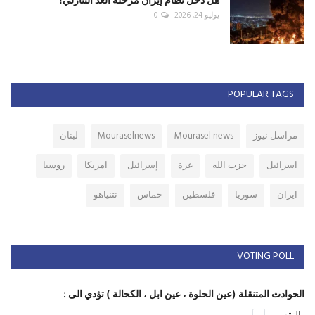
يوليو 24, 2026
0
POPULAR TAGS
مراسل نيوز
Mourasel news
Mouraselnews
لبنان
اسرائيل
حزب الله
غزة
إسرائيل
امريكا
روسيا
ايران
سوريا
فلسطين
حماس
نتنياهو
VOTING POLL
الحوادث المتنقلة (عين الحلوة ، عين ابل ، الكحالة ) تؤدي الى :