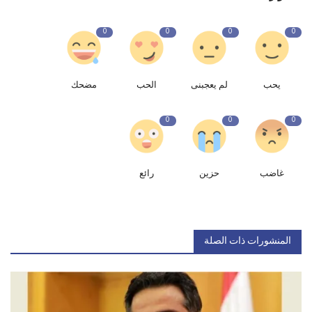
0
0
0
0
يحب
لم يعجبنى
الحب
مضحك
0
0
0
غاضب
حزين
رائع
المنشورات ذات الصلة