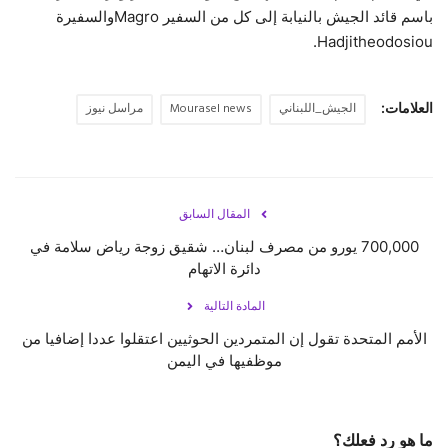
باسم قائد الجيش بالنيابة إلى كل من السفير Magroوالسفيرة
Hadjitheodosiou.
العلامات:
الجيش_اللبناني
Mourasel news
مراسل نيوز
المقال السابق
700,000 يورو من مصرف لبنان… شقيق زوجة رياض سلامة في
دائرة الاتهام
المادة التالية
الأمم المتحدة تقول إن المتمردين الحوثيين اعتقلوا عددا إضافيا من
موظفيها في اليمن
ما هو رد فعلك؟