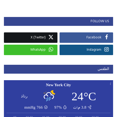
FOLLOW US
X (Twitter)
Facebook
WhatsApp
Instagram
الطقس
New York City
24°C
رذاذ
3.8 م\ث
97%
766
mmHg