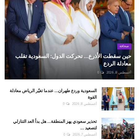
صحافة
حين سقطت الأذرع... تحركت الدول: السعودية تقلب
معادلة الردع
أغسطس 8, 2026
0
السعودية وردع طهران... عندما تغيّر الرياض معادلة
القوة
أغسطس 8, 2026
0
تحذير سعودي يهز المنطقة... هل بدأ العد التنازلي
لتصعيد ...
أغسطس 7, 2026
0