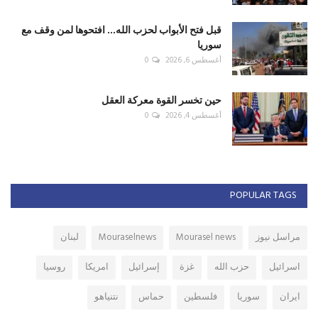
قبل فتح الأبواب لحزب الله... افتحوها لمن وقف مع
سوريا
أغسطس 6, 2026
0
حين تخسر القوة معركة العقل
أغسطس 4, 2026
0
POPULAR TAGS
مراسل نيوز
Mourasel news
Mouraselnews
لبنان
اسرائيل
حزب الله
غزة
إسرائيل
امريكا
روسيا
ايران
سوريا
فلسطين
حماس
نتنياهو