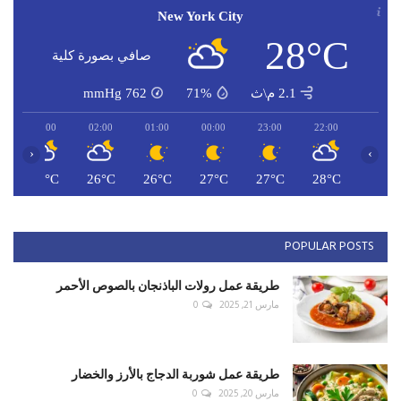
New York City
28°C
صافي بصورة كلية
2.1 م\ث
71%
762
mmHg
03:00
02:00
01:00
00:00
23:00
22:00
‹
›
C
25°C
26°C
26°C
27°C
27°C
28°C
POPULAR POSTS
طريقة عمل رولات الباذنجان بالصوص الأحمر
مارس 21, 2025
0
طريقة عمل شوربة الدجاج بالأرز والخضار
مارس 20, 2025
0