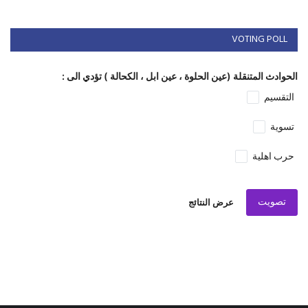
VOTING POLL
الحوادث المتنقلة (عين الحلوة ، عين ابل ، الكحالة ) تؤدي الى :
التقسيم
تسوية
حرب اهلية
تصويت
عرض النتائج