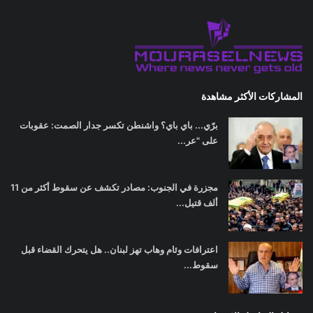
المشاركات الأكثر مشاهدة
برّي... باي باي؟ واشنطن تكسر جدار الصمت: عقوبات
على "عر...
مجزرة في الجنوب: مصادر تكشف عن سقوط أكثر من 11
ألف قتيل...
اعترافات وئام وهاب تهز لبنان.. هل يتحرك القضاء قبل
سقوط...