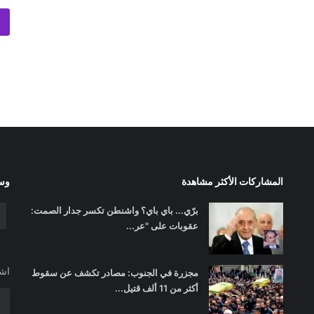
المشاركات الأكثر مشاهدة
وسا
برّي... باي باي؟ واشنطن تكسر جدار الصمت:
عقوبات على "عر...
اشت
مجزرة في الجنوب: مصادر تكشف عن سقوط
أكثر من 11 ألف قتيل...