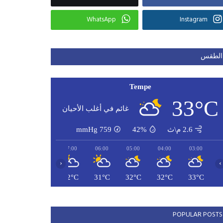
WhatsApp
Instagram
الطقس
Tempe
33°C
غائم في أغلب الأحيان
2.6 م\ث
42%
759
mmHg
09:00
08:00
07:00
06:00
05:00
04:00
03:00
‹
›
35°C
33°C
32°C
31°C
32°C
32°C
33°C
POPULAR POSTS