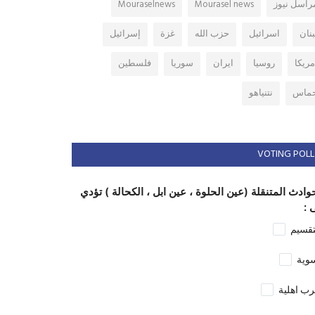
راسل نيوز
Mourasel news
Mouraselnews
بنان
اسرائيل
حزب الله
غزة
إسرائيل
مريكا
روسيا
ايران
سوريا
فلسطين
ماس
نتنياهو
VOTING POLL
وادث المتنقلة (عين الحلوة ، عين ابل ، الكحالة ) تؤدي
 :
تقسيم
وية
ب اهلية