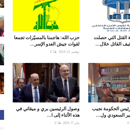
 القتل التي حصلت
حزب الله: هاجمنا بالمسيّرات تجمعا
ف القاتل خلال...
لقوات جيش العدو الإسر...
نوفمبر 22, 2024
0
رئيس الحكومة نجيب
وصول الرئيسين ⁧‫بري‬⁩ و ⁧‫ميقاتي‬⁩ في
ير السعودي ول...
هذه الأثناء إلى ا...
0
يناير 17, 2025
0