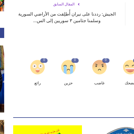
المقال السابق
الجيش: رددنا على نيران أُطلِقت من الأراضي السورية
وسلمنا جثامين ٣ سوريين إلى الس...
0
0
0
ضحك
غاضب
حزين
رائع