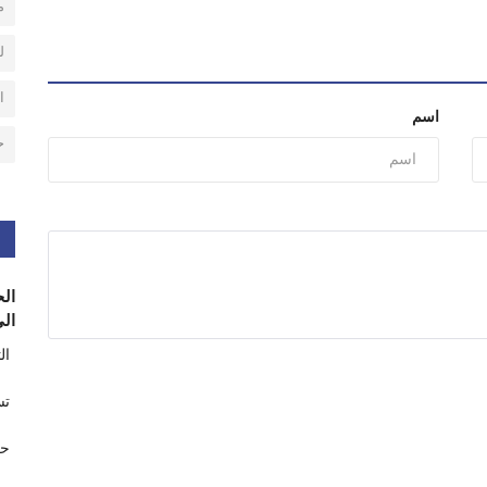
م
ل
ا
اسم
ح
الح
الى
ال
تس
حر