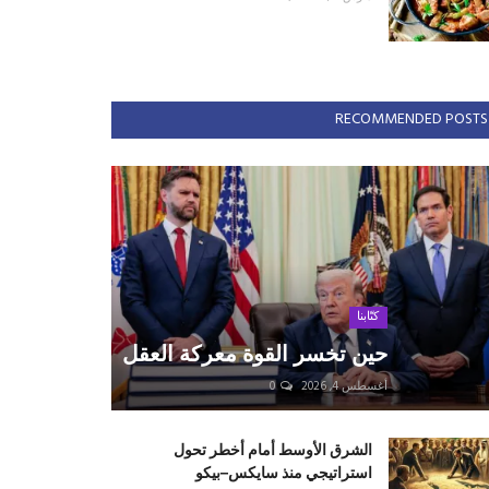
RECOMMENDED POSTS
كتّابنا
حين تخسر القوة معركة العقل
أغسطس 4, 2026
0
الشرق الأوسط أمام أخطر تحول
استراتيجي منذ سايكس–بيكو