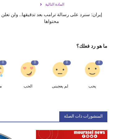
المادة التالية
إيران: سنرد على رسالة ترامب بعد تدقيقها.. ولن نعلن
محتواها
ما هو رد فعلك؟
0
0
0
0
يحب
لم يعجبنى
الحب
م
المنشورات ذات الصلة