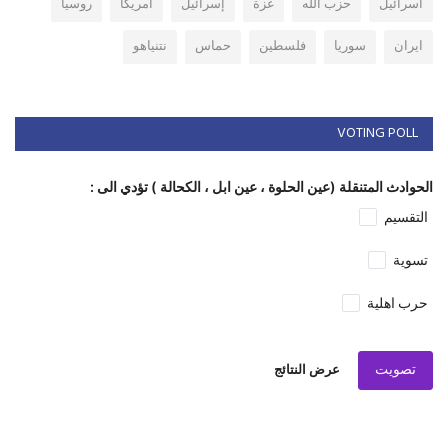
اسرائيل
حزب الله
غزة
إسرائيل
امريكا
روسيا
ايران
سوريا
فلسطين
حماس
نتنياهو
VOTING POLL
الحوادث المتنقلة (عين الحلوة ، عين ابل ، الكحالة ) تؤدي الى :
التقسيم
تسوية
حرب اهلية
تصويت
عرض النتائج