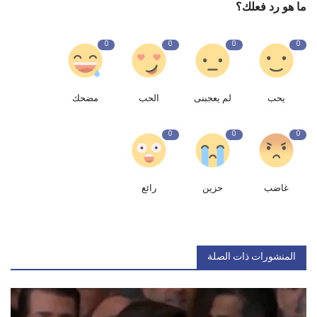
ما هو رد فعلك؟
0
0
0
0
يحب
لم يعجبنى
الحب
مضحك
0
0
0
غاضب
حزين
رائع
المنشورات ذات الصلة