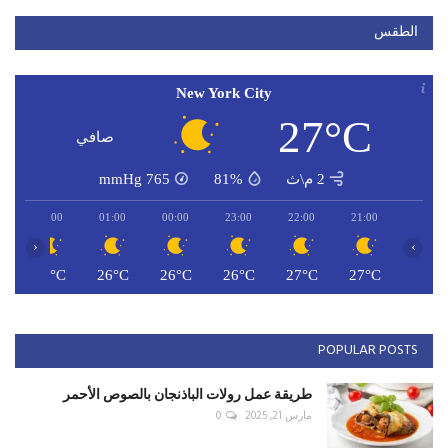
الطقس
New York City
27°C
صافي
2 م\ث
81%
765
mmHg
02:00
01:00
00:00
23:00
22:00
21:00
‹
›
C
25°C
26°C
26°C
26°C
27°C
27°C
POPULAR POSTS
طريقة عمل رولات الباذنجان بالصوص الأحمر
مارس 21, 2025
0