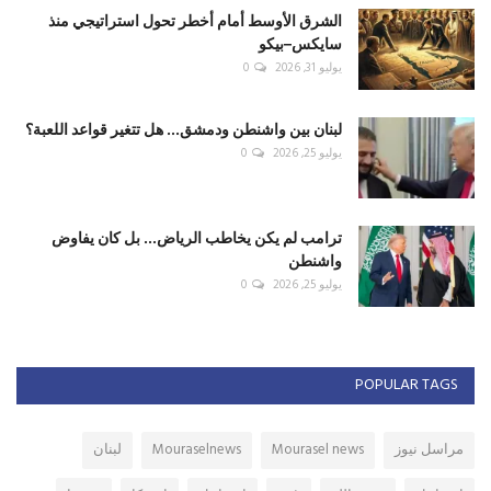
الشرق الأوسط أمام أخطر تحول استراتيجي منذ
سايكس–بيكو
يوليو 31, 2026
0
لبنان بين واشنطن ودمشق... هل تتغير قواعد اللعبة؟
يوليو 25, 2026
0
ترامب لم يكن يخاطب الرياض... بل كان يفاوض
واشنطن
يوليو 25, 2026
0
POPULAR TAGS
مراسل نيوز
Mourasel news
Mouraselnews
لبنان