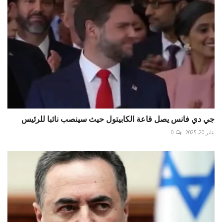
جي دي فانس يصل قاعة الكابيتول حيث سينصب نائبا للرئيس
يناير 20, 2025
0