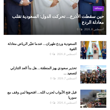
صحافة
حين سقطت الأذرع... تحركت الدول: السعودية تقلب
معادلة الردع
أغسطس 8, 2026
0
السعودية وردع طهران... عندما تغيّر الرياض معادلة
القوة
أغسطس 8, 2026
0
تحذير سعودي يهز المنطقة... هل بدأ العد التنازلي
لتصعيد ...
أغسطس 7, 2026
0
قبل فتح الأبواب لحزب الله... افتحوها لمن وقف مع
سوريا
أغسطس 6, 2026
0