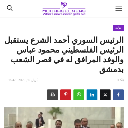
دولية
الرئيس السوري أحمد الشرع يستقبل
الأخبار
الرئيس الفلسطيني محمود عباس
كتّابنا
والوفد المرافق له في قصر الشعب
بدمشق
السعودية
0
أبريل 18, 2025 - 16:47
اقتصاد
علوم وتكنولوجيا
رياضة
فيديو