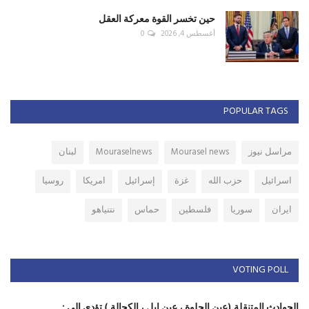
حين تخسر القوة معركة العقل
أغسطس 4, 2026
0
POPULAR TAGS
مراسل نيوز
Mourasel news
Mouraselnews
لبنان
اسرائيل
حزب الله
غزة
إسرائيل
امريكا
روسيا
ايران
سوريا
فلسطين
حماس
نتنياهو
VOTING POLL
الحوادث المتنقلة (عين الحلوة ، عين ابل ، الكحالة ) تؤدي الى :