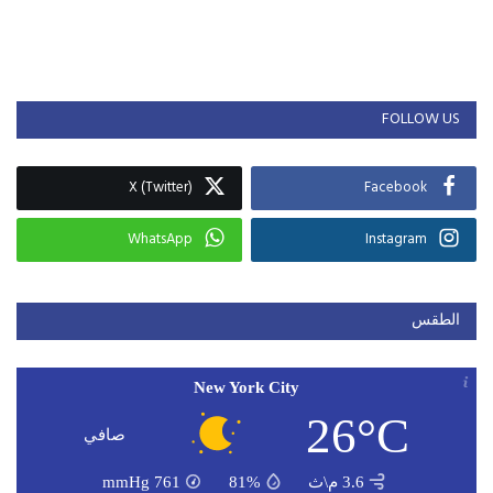
FOLLOW US
X (Twitter)
Facebook
WhatsApp
Instagram
الطقس
New York City
26°C
صافي
3.6 م\ث
81%
761
mmHg