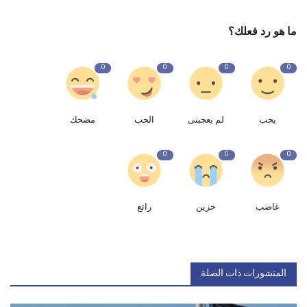
ما هو رد فعلك؟
0
0
0
0
يحب
لم يعجبنى
الحب
مضحك
0
0
0
غاضب
حزين
رائع
المنشورات ذات الصلة