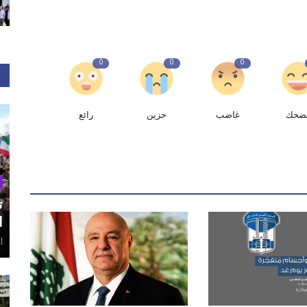
0
0
0
ضحك
غاضب
حزين
رائع
ت
ا
أغ