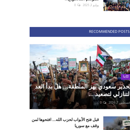
يوليو 3, 2025
0
RECOMMENDED POSTS
كتّابنا
حذير سعودي يهز المنطقة... هل بدأ العد
لتنازلي لتصعيد ...
سطس 7, 2026
0
قبل فتح الأبواب لحزب الله... افتحوها لمن
وقف مع سوريا