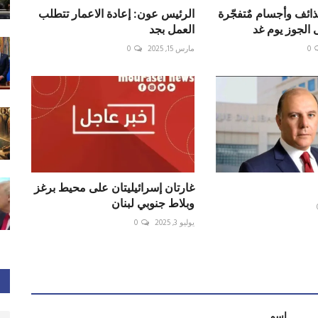
ائف وأجسام مٌتفجّرة
الرئيس عون: إعادة الاعمار تتطلب
لجوز يوم غد
العمل بجد
0
مارس 15, 2025
0
غارتان إسرائيليتان على محيط برغز
وبلاط جنوبي لبنان
يوليو 3, 2025
0
اسم