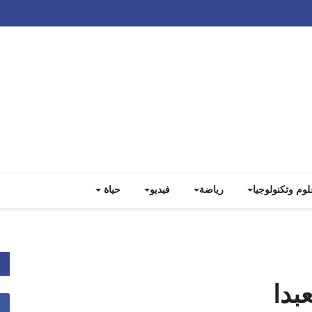
Track all markets on TradingView
لوم وتكنولوجيا
رياضة
فيديو
حياة
بدا