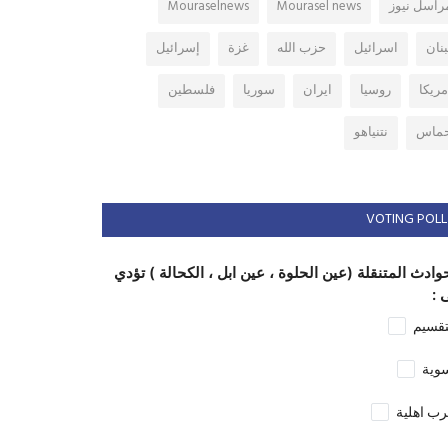
راسل نيوز
Mourasel news
Mouraselnews
بنان
اسرائيل
حزب الله
غزة
إسرائيل
مريكا
روسيا
ايران
سوريا
فلسطين
ماس
نتنياهو
VOTING POLL
وادث المتنقلة (عين الحلوة ، عين ابل ، الكحالة ) تؤدي
 :
تقسيم
وية
ب اهلية