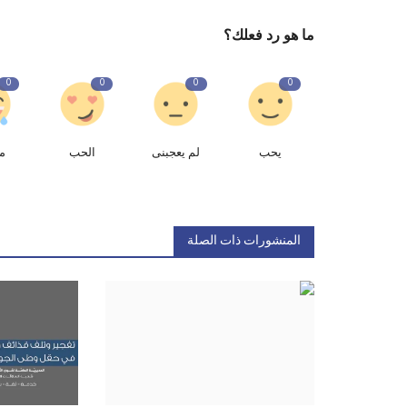
ما هو رد فعلك؟
0
0
0
0
يحب
لم يعجبنى
الحب
م
المنشورات ذات الصلة