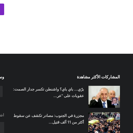
المشاركات الأكثر مشاهدة
وسا
برّي... باي باي؟ واشنطن تكسر جدار الصمت:
عقوبات على "عر...
اشت
مجزرة في الجنوب: مصادر تكشف عن سقوط
أكثر من 11 ألف قتيل...