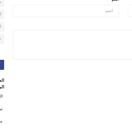
م
ل
ا
ح
الح
الى
ال
تس
حر