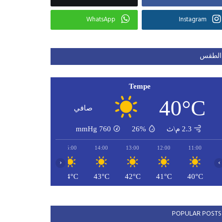
WhatsApp
Instagram
الطقس
Tempe
40°C
صافي
2.3 م\ث
26%
760
mmHg
17:00
16:00
15:00
14:00
13:00
12:00
11:00
‹
›
44°C
44°C
44°C
43°C
42°C
41°C
40°C
POPULAR POSTS