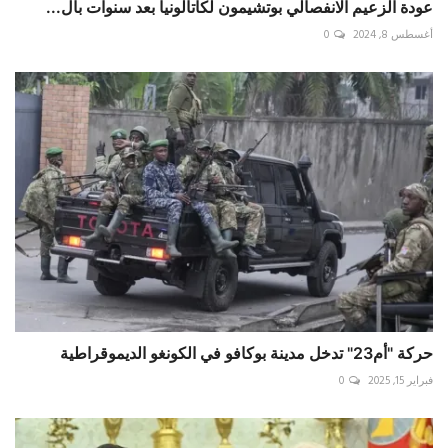
عودة الزعيم الانفصالي بوتشيمون لكاتالونيا بعد سنوات بال...
أغسطس 8, 2024
0
حركة "أم23" تدخل مدينة بوكافو في الكونغو الديموقراطية
فبراير 15, 2025
0