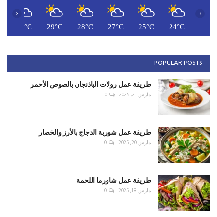
‹
›
C
30°C
29°C
28°C
27°C
25°C
24°C
POPULAR POSTS
طريقة عمل رولات الباذنجان بالصوص الأحمر
مارس 21, 2025
0
طريقة عمل شوربة الدجاج بالأرز والخضار
مارس 20, 2025
0
طريقة عمل شاورما اللحمة
مارس 18, 2025
0