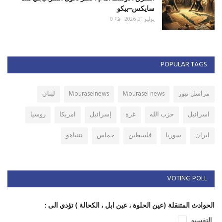
سايكس–بيكو
يوليو 31, 2026
0
POPULAR TAGS
مراسل نيوز
Mourasel news
Mouraselnews
لبنان
اسرائيل
حزب الله
غزة
إسرائيل
امريكا
روسيا
ايران
سوريا
فلسطين
حماس
نتنياهو
VOTING POLL
الحوادث المتنقلة (عين الحلوة ، عين ابل ، الكحالة ) تؤدي الى :
التقسيم