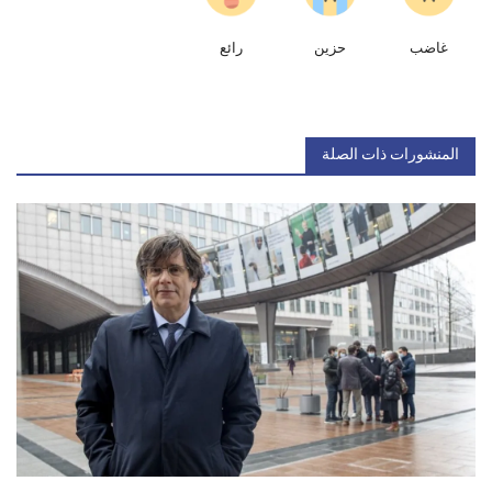
غاضب
حزين
رائع
المنشورات ذات الصلة