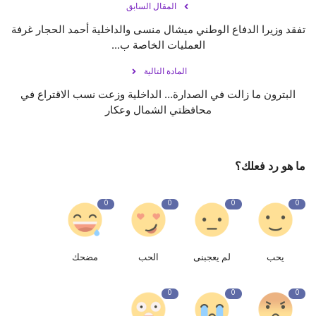
المقال السابق
تفقد وزيرا الدفاع الوطني ميشال منسى والداخلية أحمد الحجار غرفة
العمليات الخاصة ب...
المادة التالية
البترون ما زالت في الصدارة… الداخلية وزعت نسب الاقتراع في
محافظتي الشمال وعكار
ما هو رد فعلك؟
0
0
0
0
يحب
لم يعجبنى
الحب
مضحك
0
0
0