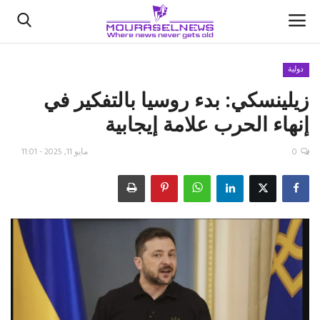
دولية
زيلينسكي: بدء روسيا بالتفكير في
الأخبار
إنهاء الحرب علامة إيجابية
كتّابنا
0
مايو 11, 2025 - 11:01
السعودية
اقتصاد
علوم وتكنولوجيا
رياضة
فيديو