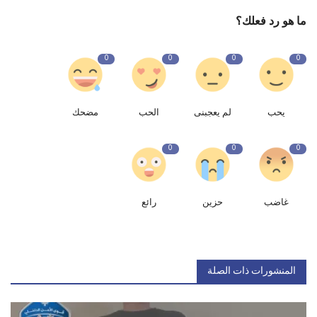
ما هو رد فعلك؟
0
0
0
0
يحب
لم يعجبنى
الحب
مضحك
0
0
0
غاضب
حزين
رائع
المنشورات ذات الصلة