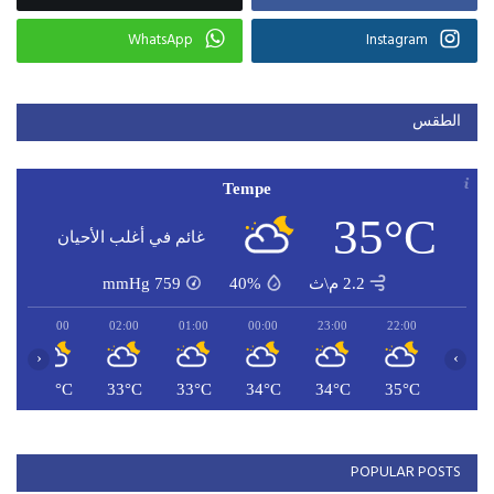
WhatsApp
Instagram
الطقس
Tempe
35°C
غائم في أغلب الأحيان
2.2 م\ث
40%
759
mmHg
03:00
02:00
01:00
00:00
23:00
22:00
‹
›
C
32°C
33°C
33°C
34°C
34°C
35°C
POPULAR POSTS