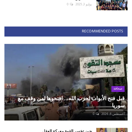
يوليو 3, 2025
0
RECOMMENDED POSTS
صحافة
قبل فتح الأبواب لحزب الله... افتحوها لمن وقف مع
سوريا
أغسطس 6, 2026
0
حين تخسر القوة معركة العقل