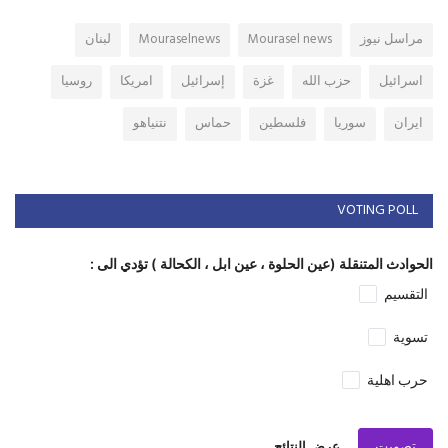
مراسل نيوز
Mourasel news
Mouraselnews
لبنان
اسرائيل
حزب الله
غزة
إسرائيل
امريكا
روسيا
ايران
سوريا
فلسطين
حماس
نتنياهو
VOTING POLL
الحوادث المتنقلة (عين الحلوة ، عين ابل ، الكحالة ) تؤدي الى :
التقسيم
تسوية
حرب اهلية
تصويت
عرض النتائج