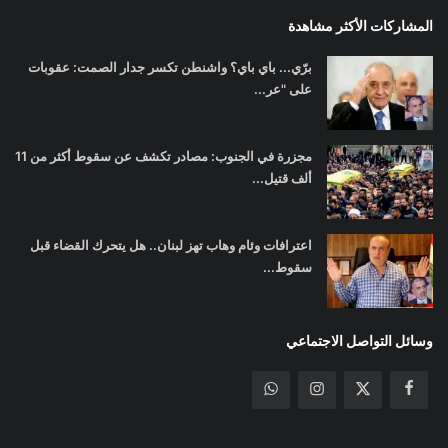
المشاركات الأكثر مشاهدة
برّي... باي باي؟ واشنطن تكسر جدار الصمت: عقوبات
على "عر...
مجزرة في الجنوب: مصادر تكشف عن سقوط أكثر من 11
ألف قتيل...
اعترافات وئام وهاب تهز لبنان.. هل يتحرك القضاء قبل
سقوط...
وسائل التواصل الاجتماعي