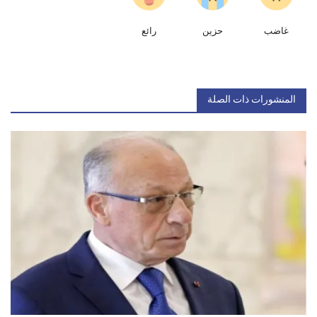
غاضب
حزين
رائع
المنشورات ذات الصلة