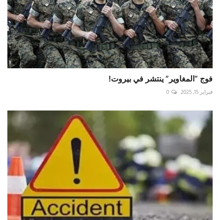
فوج “المغاوير” ينتشر في بيروت!
فبراير 15, 2025
0