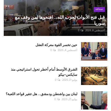
صحافة
قبل فتح الأبواب لحزب الله... افتحوها لمن وقف مع
سوريا
أغسطس 6, 2026
0
حين تخسر القوة معركة العقل
أغسطس 4, 2026
0
الشرق الأوسط أمام أخطر تحول استراتيجي منذ
سايكس–بيكو
يوليو 31, 2026
0
لبنان بين واشنطن ودمشق... هل تتغير قواعد اللعبة؟
يوليو 25, 2026
0