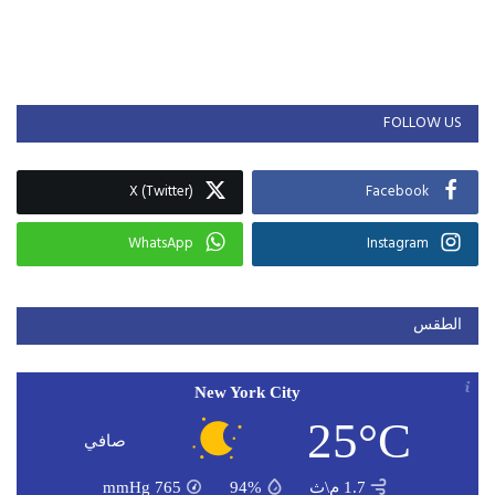
FOLLOW US
X (Twitter)
Facebook
WhatsApp
Instagram
الطقس
New York City
25°C
صافي
1.7 م\ث
94%
765
mmHg