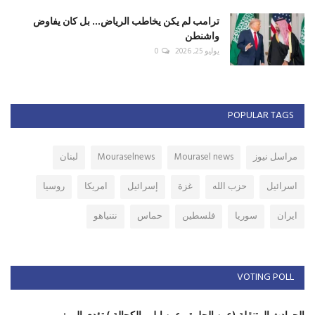
ترامب لم يكن يخاطب الرياض... بل كان يفاوض
واشنطن
يوليو 25, 2026
0
POPULAR TAGS
مراسل نيوز
Mourasel news
Mouraselnews
لبنان
اسرائيل
حزب الله
غزة
إسرائيل
امريكا
روسيا
ايران
سوريا
فلسطين
حماس
نتنياهو
VOTING POLL
الحوادث المتنقلة (عين الحلوة ، عين ابل ، الكحالة ) تؤدي الى :