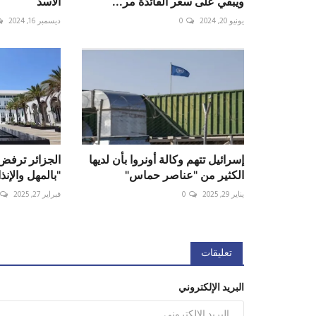
ويبقي على سعر الفائدة مر...
الأسد
يونيو 20, 2024
0
ديسمبر 16, 2024
إسرائيل تتهم وكالة أونروا بأن لديها
الجزائر ترفض
الكثير من "عناصر حماس"
"بالمهل والإنذا
يناير 29, 2025
0
فبراير 27, 2025
تعليقات
البريد الإلكتروني