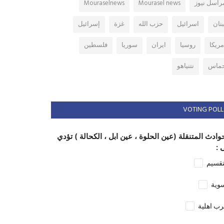
راسل نيوز
Mourasel news
Mouraselnews
بنان
اسرائيل
حزب الله
غزة
إسرائيل
مريكا
روسيا
ايران
سوريا
فلسطين
ماس
نتنياهو
VOTING POLL
وادث المتنقلة (عين الحلوة ، عين ابل ، الكحالة ) تؤدي
 :
تقسيم
وية
ب اهلية