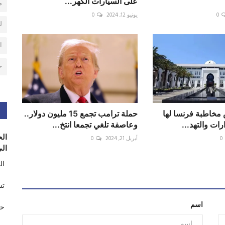
على السيّارات الكهر...
م
0
يونيو 12, 2024
0
ل
ا
ح
 مخاطبة فرنسا لها
حملة ترامب تجمع 15 مليون دولار..
رات والتهد...
وعاصفة تلغي تجمعا انتخ...
الح
0
أبريل 21, 2024
0
الى
ال
تس
اسم
حر