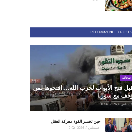
RECOMMENDED POSTS
صحافة
بل فتح الأبواب لحزب الله... افتحوها لمن
قف مع سوريا
سطس 6, 2026
0
حين تخسر القوة معركة العقل
أغسطس 4, 2026
0