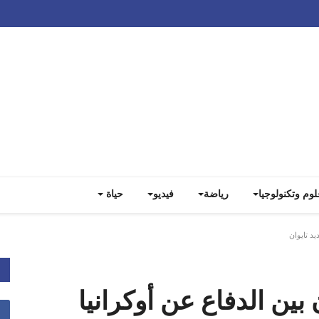
Track all markets on TradingView
لوم وتكنولوجيا
رياضة
فيديو
حياة
يد تايوان
بين الدفاع عن أوكرانيا