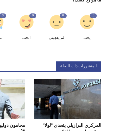
0
0
0
0
يحب
لم يعجبنى
الحب
م
المنشورات ذات الصلة
المركزي البرازيلي يتحدى "لولا"
محامون دوليو