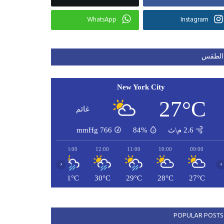
WhatsApp
Instagram
الطقس
New York City
27°C
غائم
2.6 م\ث
84%
766
mmHg
15:00
14:00
13:00
12:00
11:00
10:00
09:00
‹
›
31°C
31°C
31°C
30°C
29°C
28°C
27°C
POPULAR POSTS