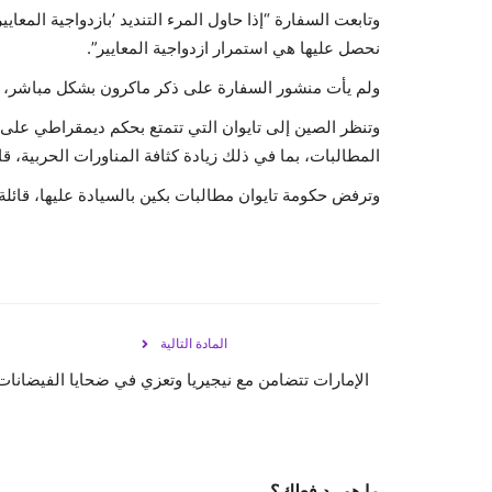
وتابعت السفارة “إذا حاول المرء التنديد ’بازدواجية المعايي
نحصل عليها هي استمرار ازدواجية المعايير”.
ولم يأت منشور السفارة على ذكر ماكرون بشكل مباشر، 
وتنظر الصين إلى تايوان التي تتمتع بحكم ديمقراطي على أ
المطالبات، بما في ذلك زيادة كثافة المناورات الحربية، ق
وترفض حكومة تايوان مطالبات بكين بالسيادة عليها، قائلة
المادة التالية
الإمارات تتضامن مع نيجيريا وتعزي في ضحايا الفيضانات
ما هو رد فعلك؟