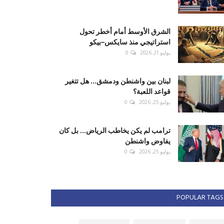
الشرق الأوسط أمام أخطر تحول
استراتيجي منذ سايكس–بيكو
يوليو 31, 2026
0
لبنان بين واشنطن ودمشق... هل تتغير
قواعد اللعبة؟
يوليو 25, 2026
0
ترامب لم يكن يخاطب الرياض... بل كان
يفاوض واشنطن
يوليو 25, 2026
0
POPULAR TAGS