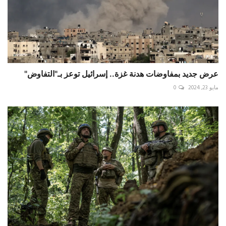
عرض جديد بمفاوضات هدنة غزة.. إسرائيل توعز بـ"التفاوض"
مايو 23, 2024
0