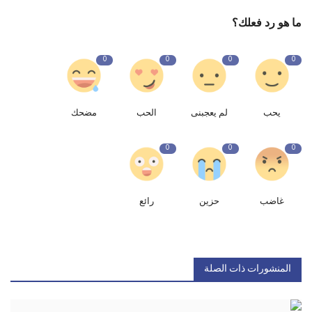
ما هو رد فعلك؟
0
0
0
0
يحب
لم يعجبنى
الحب
مضحك
0
0
0
غاضب
حزين
رائع
المنشورات ذات الصلة