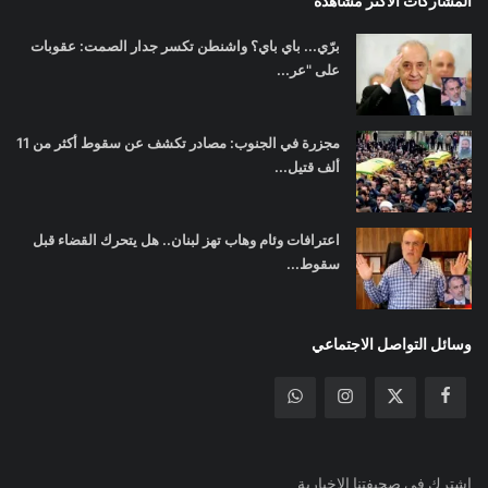
المشاركات الأكثر مشاهدة
برّي... باي باي؟ واشنطن تكسر جدار الصمت: عقوبات
على "عر...
مجزرة في الجنوب: مصادر تكشف عن سقوط أكثر من 11
ألف قتيل...
اعترافات وئام وهاب تهز لبنان.. هل يتحرك القضاء قبل
سقوط...
وسائل التواصل الاجتماعي
اشترك في صحيفتنا الإخبارية