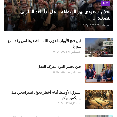
كتّابنا
تحذير سعودي يهز المنطقة... هل بدأ العد التنازلي
لتصعيد ...
أغسطس 7, 2026
0
قبل فتح الأبواب لحزب الله... افتحوها لمن وقف مع
سوريا
أغسطس 6, 2026
0
حين تخسر القوة معركة العقل
أغسطس 4, 2026
0
الشرق الأوسط أمام أخطر تحول استراتيجي منذ
سايكس–بيكو
يوليو 31, 2026
0