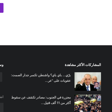
المشاركات الأكثر مشاهدة
وسا
برّي... باي باي؟ واشنطن تكسر جدار الصمت:
عقوبات على "عر...
اشت
مجزرة في الجنوب: مصادر تكشف عن سقوط
أكثر من 11 ألف قتيل...