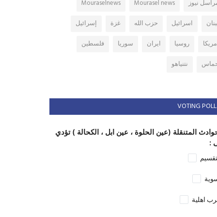
راسل نيوز
Mourasel news
Mouraselnews
بنان
اسرائيل
حزب الله
غزة
إسرائيل
مريكا
روسيا
ايران
سوريا
فلسطين
ماس
نتنياهو
VOTING POLL
وادث المتنقلة (عين الحلوة ، عين ابل ، الكحالة ) تؤدي
 :
تقسيم
وية
ب اهلية