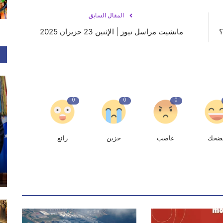
المقال السابق
؟
مانشيت مراسل نيوز | الإثنين 23 حزيران 2025
0
0
0
ضحك
غاضب
حزين
رائع