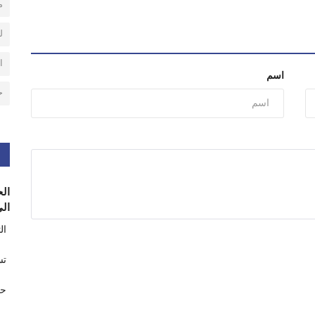
م
ل
ا
اسم
ح
الح
الى
ال
تس
حر