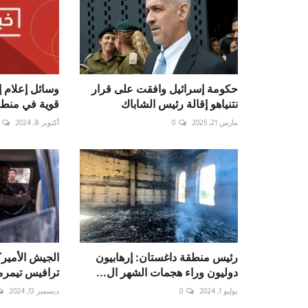
حكومة إسرائيل وافقت على قرار
وسائل إعلام إ
نتنياهو إقالة رئيس الشاباك
قوية في منطقة ‎غوش_دان
مارس 21, 2025
0
أكتوبر 8, 2024
رئيس منطقة داغستان: إرهابيون
الجيش الأمير
دوليون وراء هجمات الشهر ال...
ترافيس تيمرم
يوليو 1, 2024
0
ديسمبر 13, 2024