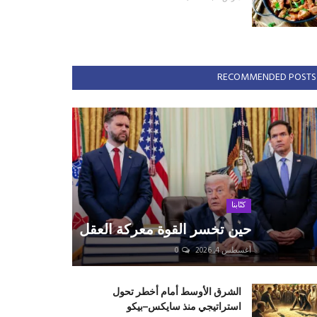
RECOMMENDED POSTS
كتّابنا
حين تخسر القوة معركة العقل
أغسطس 4, 2026
0
الشرق الأوسط أمام أخطر تحول
استراتيجي منذ سايكس–بيكو