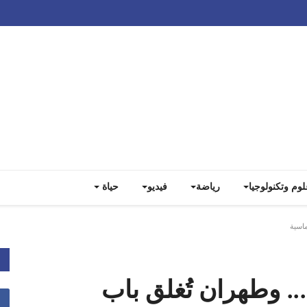
Track all markets on TradingView
لوم وتكنولوجيا
رياضة
فيديو
حياة
ماسية
.. وطهران تُغلق باب