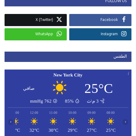
FOLLOW US
X (Twitter)
Facebook
WhatsApp
Instagram
الطقس
New York City
25°C
صافي
3 م\ث
85%
762
mmHg
13:00
12:00
11:00
10:00
09:00
08:00
‹
›
C
32°C
32°C
30°C
29°C
27°C
25°C