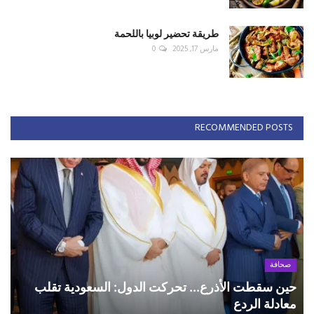
طريقة تحضير لوبيا باللحمة
مارس 17, 2025
0
RECOMMENDED POSTS
صحافة
حين سقطت الأذرع... تحركت الدول: السعودية تقلب
معادلة الردع