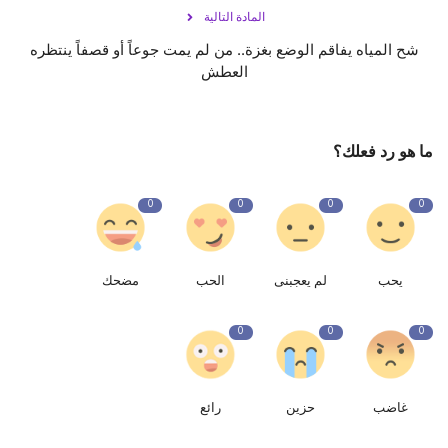
المادة التالية
شح المياه يفاقم الوضع بغزة.. من لم يمت جوعاً أو قصفاً ينتظره
العطش
ما هو رد فعلك؟
0
0
0
0
يحب
لم يعجبنى
الحب
مضحك
0
0
0
غاضب
حزين
رائع