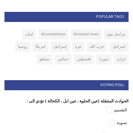
POPULAR TAGS
مراسل نيوز
Mourasel news
Mouraselnews
لبنان
اسرائيل
حزب الله
غزة
إسرائيل
امريكا
روسيا
ايران
سوريا
فلسطين
حماس
نتنياهو
VOTING POLL
الحوادث المتنقلة (عين الحلوة ، عين ابل ، الكحالة ) تؤدي الى :
التقسيم
تسوية