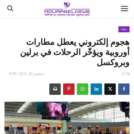
دولية
هجوم إلكتروني يعطل مطارات
الأخبار
أوروبية ويؤخّر الرحلات في برلين
كتّابنا
وبروكسل
السعودية
0
سبتمبر 20, 2025 - 14:49
اقتصاد
علوم وتكنولوجيا
رياضة
فيديو