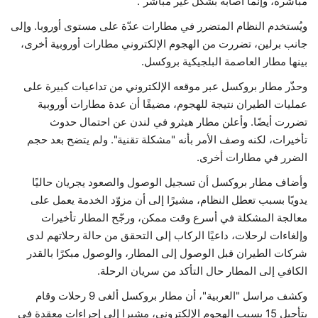
مباشرة، وإنما أصابه بشكل غير مباشر".
ويُستخدم النظام المتضرر في مطارات عدّة على مستوى أوروبا. وإلى
جانب برلين، تضررت من الهجوم الإلكتروني مطارات أوروبية أخرى،
بينها مطار العاصمة البلجيكية بروكسل.
وحذّر مطار بروكسل عبر موقعه الإلكتروني من تداعيات كبيرة على
عمليات الطيران نتيجة للهجوم، مضيفًا أن عدة مطارات أوروبية
تضررت أيضًا. وأعلن مطار هيثرو في لندن عن احتمال حدوث
تأخيرات، لكنه وصف الأمر بأنه "مشكلة تقنية". ولم يتضح بعد حجم
الضرر في مطارات أخرى.
وأضاف مطار بروكسل أن تسجيل الوصول والصعود يجريان حاليًا
يدويًا بسبب تعطل النظام، مشيرًا إلى أن مزوّد الخدمة يعمل على
معالجة المشكلة في أسرع وقت ممكن، ورجّح المطار تأخيرات
وإلغاءات لرحلات، داعيًا الركاب إلى التحقق من حالة رحلاتهم لدى
شركات الطيران قبل الوصول إلى المطار، والوصول مبكرًا بالقدر
الكافي إلى المطار حال التأكد من سريان الرحلة.
وكشف مراسل "العربية"، أن مطار بروكسل ألغى 9 رحلات وقام
بتأجيل 15 بسبب الهجوم الإلكتروني، مشيرا إلى إجراءات معقدة في